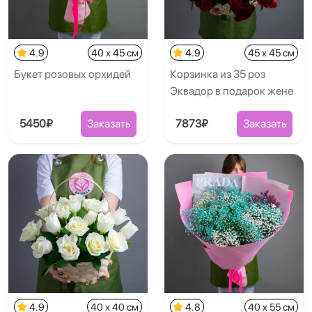
4.9
40 x 45 см
4.9
45 x 45 см
Букет розовых орхидей
Корзинка из 35 роз
Эквадор в подарок жене
5450₽
Заказать
7873₽
Заказать
4.9
40 x 40 см
4.8
40 x 55 см