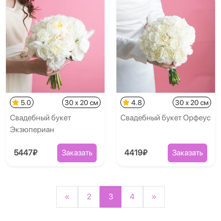
5.0
30 x 20 см
4.8
30 x 20 см
Свадебный букет
Свадебный букет Орфеус
Экзюпериан
5447₽
Заказать
4419₽
Заказать
«
2
3
4
»