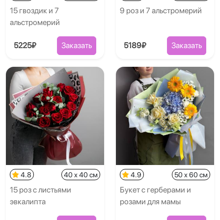
15 гвоздик и 7
9 роз и 7 альстромерий
альстромерий
5225₽
Заказать
5189₽
Заказать
4.8
40 x 40 см
4.9
50 x 60 см
15 роз с листьями
Букет с герберами и
эвкалипта
розами для мамы