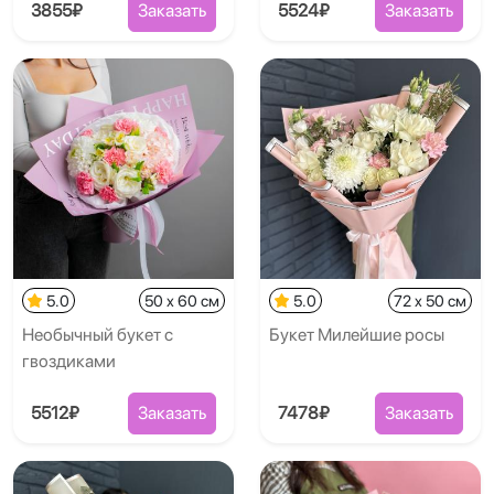
3855₽
Заказать
5524₽
Заказать
5.0
50 x 60 см
5.0
72 x 50 см
Необычный букет с
Букет Милейшие росы
гвоздиками
5512₽
Заказать
7478₽
Заказать