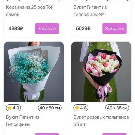
Корзина из 25 роз Той
Букет Гигант из
самой
Гипсофилы №1
4383₽
Заказать
5629₽
Заказать
4.9
40 x 50 см
4.8
40 x 35 см
Букет Гигант из
Букет розовых тюльпанов
Гипсофилы
35 шт