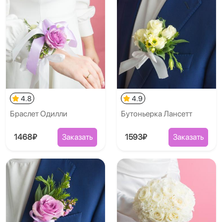
4.8
4.9
​Брасле​т Одилли
Бутоньерка Лансетт
1468₽
Заказать
1593₽
Заказать