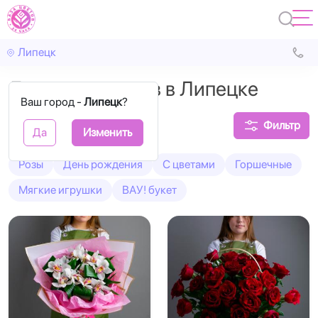
Липецк
Доставка цветов в Липецке
Ваш город -
Липецк
?
Фильтр
Да
Изменить
Розы
День рождения
С цветами
Горшечные
Мягкие игрушки
ВАУ! букет