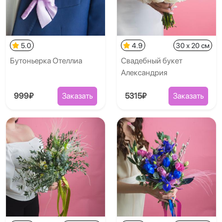
5.0
4.9
30 x 20 см
Бутоньерка Отеллиа
Свадебный букет
Александрия
999₽
Заказать
5315₽
Заказать