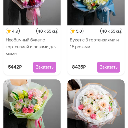
4.9
40 x 55 см
5.0
40 x 55 см
Необычный букет с
Букет с 3 гортензиями и
гортензией и розами для
15 розами
мамы
5442₽
Заказать
8435₽
Заказать