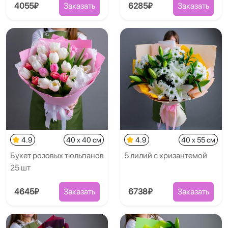
4055₽
Заказать
6285₽
Заказать
4.9
40 x 40 см
4.9
40 x 55 см
Букет розовых тюльпанов
5 лилий с хризантемой
25 шт
4645₽
Заказать
6738₽
Заказать