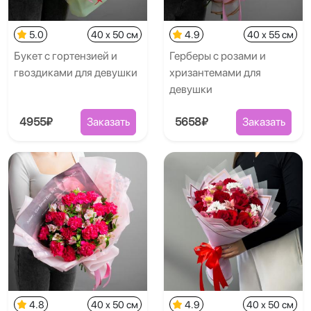
5.0
40 x 50 см
4.9
40 x 55 см
Букет с гортензией и
Герберы с розами и
гвоздиками для девушки
хризантемами для
девушки
4955₽
Заказать
5658₽
Заказать
4.8
40 x 50 см
4.9
40 x 50 см