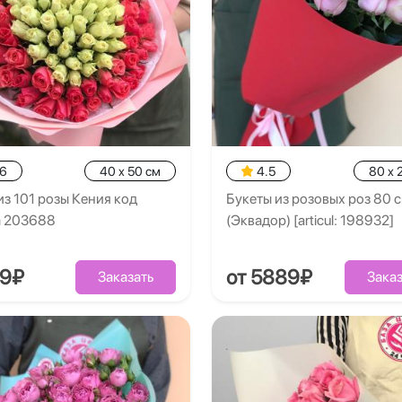
.6
40 x 50 см
4.5
80 x 
из 101 розы Кения код
Букеты из розовых роз 80 
а 203688
(Эквадор) [articul: 198932]
49₽
от 5889₽
Заказать
Заказ