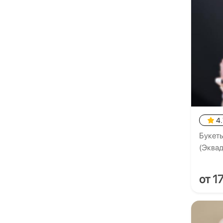
4.
Букеты
(Эквад
от 1