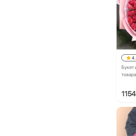
4
Букет 
товар
115