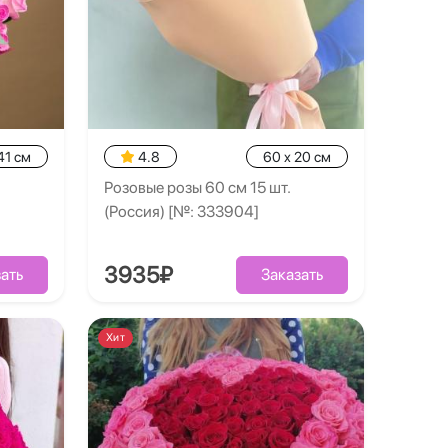
41 см
4.8
60 x 20 см
Розовые розы 60 см 15 шт.
(Россия) [№: 333904]
3935₽
ать
Заказать
Хит