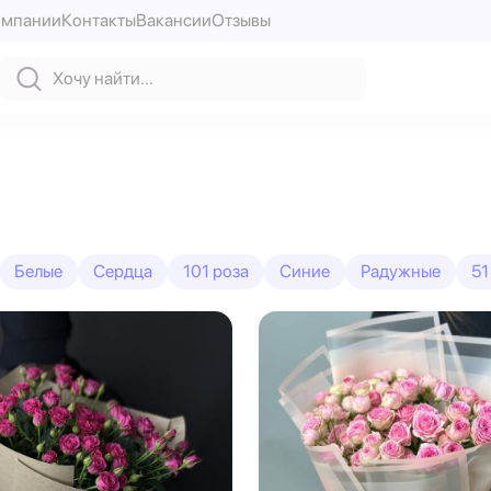
омпании
Контакты
Вакансии
Отзывы
Белые
Сердца
101 роза
Синие
Радужные
51