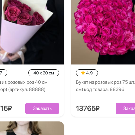
7
40 x 20 см
4.9
 из розовых роз 40 см
Букет из розовых роз 75 шт.
ор) (артикул: 88888)
см) код товара: 88396
715₽
13765₽
Заказать
Заказ