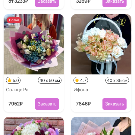
от 3233₽
Заказать
3269₽
Заказать
Новый
5.0
40 x 50 см
4.7
40 x 35 см
Солнце Ра
Ифона
7952₽
Заказать
7846₽
Заказать