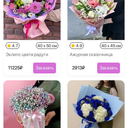
4.7
40 x 50 см
4.9
40 x 45 см
Эклипс цвета радуги
Ажурная сказочница
11225₽
Заказать
2913₽
Заказать