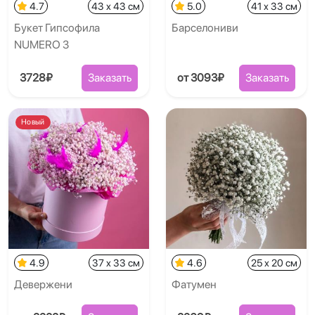
4.7
43 x 43 см
5.0
41 x 33 см
Букет Гипсофила
Барселониви
NUMERO 3
3728₽
Заказать
от 3093₽
Заказать
Новый
4.9
37 x 33 см
4.6
25 x 20 см
Девержени
Фатумен