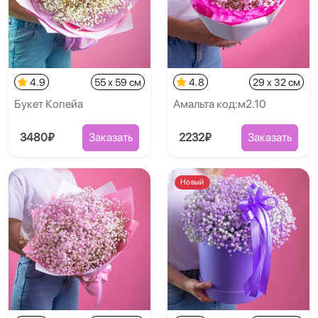
4.9
55 x 59 см
4.8
29 x 32 см
Букет Копейа
Амальта код:м2.10
3480₽
Заказать
2232₽
Заказать
Новый