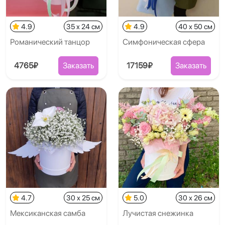
4.9
35 x 24 см
4.9
40 x 50 см
Романический танцор
Симфоническая сфера
4765₽
Заказать
17159₽
Заказать
4.7
30 x 25 см
5.0
30 x 26 см
Мексиканская самба
Лучистая снежинка