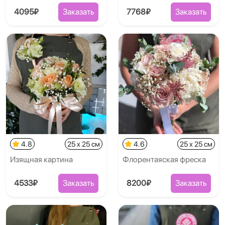
4095₽
Заказать
7768₽
Заказать
4.8
25 x 25 см
4.6
25 x 25 см
Изящная картина
Флорентаяская фреска
4533₽
Заказать
8200₽
Заказать