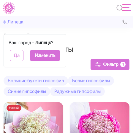
Липецк
Главная
Гипсофила
Ваш город -
Липецк
?
Гипсофила букеты
Да
Изменить
Фильтр
1
Большие букеты гипсофил
Белые гипсофилы
Синие гипсофилы
Радужные гипсофилы
Новый