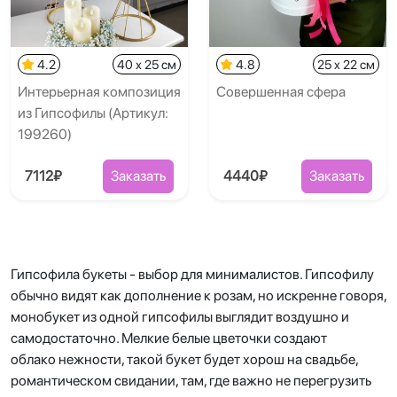
4.2
40 x 25 см
4.8
25 x 22 см
Интерьерная композиция
Совершенная сфера
из Гипсофилы (Артикул:
199260)
7112₽
Заказать
4440₽
Заказать
Гипсофила букеты - выбор для минималистов. Гипсофилу
обычно видят как дополнение к розам, но искренне говоря,
монобукет из одной гипсофилы выглядит воздушно и
самодостаточно. Мелкие белые цветочки создают
облако нежности, такой букет будет хорош на свадьбе,
романтическом свидании, там, где важно не перегрузить