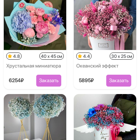
4.8
40 x 45 см
4.4
30 x 25 см
Хрустальная миниатюра
Океанский эффект
6254₽
Заказать
5895₽
Заказать