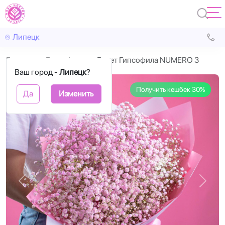
Липецк
Главная
Гипсофила
Букет Гипсофила NUMERO 3
Ваш город -
Липецк
?
Получить кешбек 30%
Да
Изменить
Назад
Впере