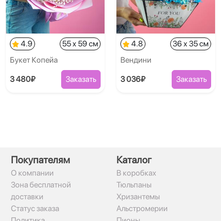
4.9
55 x 59 см
4.8
36 x 35 см
Букет Копейа
Вендини
3 480₽
Заказать
3 036₽
Заказать
Покупателям
Каталог
О компании
В коробках
Зона бесплатной
Тюльпаны
доставки
Хризантемы
Статус заказа
Альстромерии
Политика
Пионы