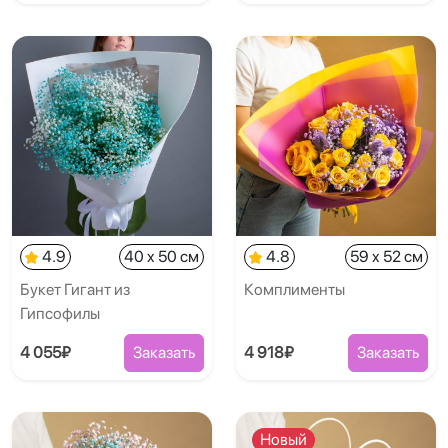
4.9
40 x 50 см
4.8
59 x 52 см
Букет Гигант из
Комплименты
Гипсофилы
4 055₽
Заказать
4 918₽
Заказать
Новый