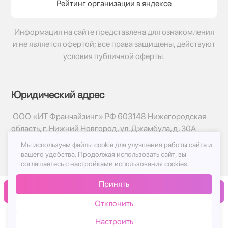
Рейтинг организации в яндексе
Информация на сайте представлена для ознакомления
и не является офертой; все права защищены, действуют
условия публичной оферты.
Юридический адрес
ООО «ИТ Франчайзинг» РФ 603148 Нижегородская
область, г. Нижний Новгород, ул. Джамбула, д. 30А
Мы используем файлы cookie для улучшения работы сайта и
© 2017-2026г, База Цветов 24.ру
вашего удобства.
Продолжая использовать сайт, вы
Политика конфиденциальности
соглашаетесь с
настройками использования cookies.
Публичная оферта
Принять
Принимаем к оплате
В корзину
Отклонить
Настроить