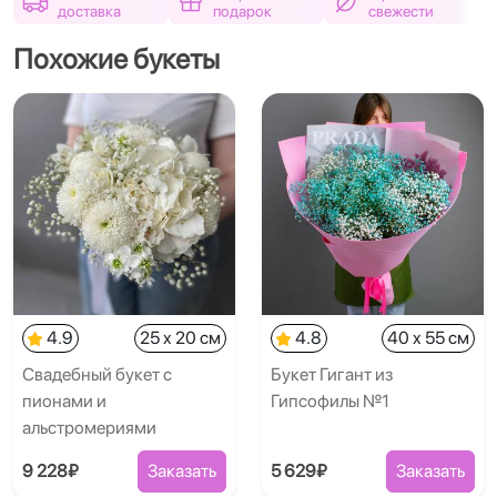
доставка
подарок
свежести
Похожие букеты
4.9
25 x 20 см
4.8
40 x 55 см
Свадебный букет с
Букет Гигант из
пионами и
Гипсофилы №1
альстромериями
9 228₽
Заказать
5 629₽
Заказать