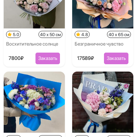
5.0
40 x 50 см
4.8
40 x 65 см
Восхитительное солнце
Безграничное чувство
7800₽
Заказать
17589₽
Заказать