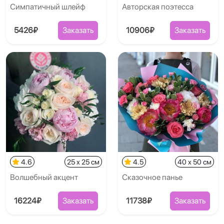
Симпатичный шлейф
Авторская поэтесса
5426₽
Заказать
10906₽
Заказать
4.6
25 x 25 см
4.5
40 x 50 см
Волшебный акцент
Сказочное панье
16224₽
Заказать
11738₽
Заказать