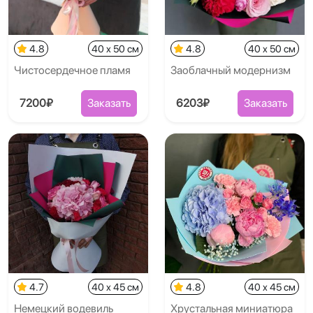
4.8
40 x 50 см
4.8
40 x 50 см
Чистосердечное пламя
Заоблачный модернизм
7200₽
Заказать
6203₽
Заказать
4.7
40 x 45 см
4.8
40 x 45 см
Немецкий водевиль
Хрустальная миниатюра