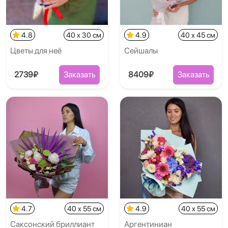
4.8
40 x 30 см
4.9
40 x 45 см
Цветы для неё
Сейшалы
2739₽
Заказать
8409₽
Заказать
4.7
40 x 55 см
4.9
40 x 55 см
Саксонский бриллиант
Аргентиниан