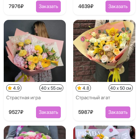
7976₽
Заказать
4639₽
Заказать
4.9
40 x 55 см
4.8
40 x 50 см
Страстная игра
Страстный агат
9527₽
Заказать
5987₽
Заказать