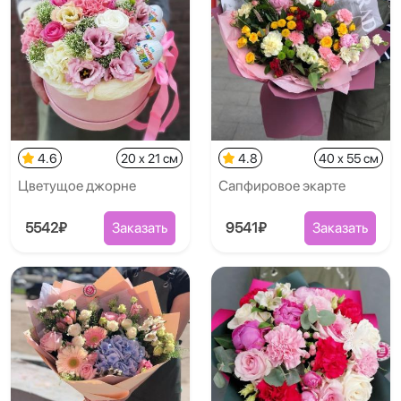
4.6
20 x 21 см
4.8
40 x 55 см
Цветущое джорне
Сапфировое экарте
5542₽
Заказать
9541₽
Заказать