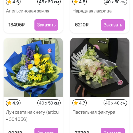
4.6
45 x 60 см
4.5
40 x 50 см
Апельсиновая земля
Нарядная лакрица
13495₽
Заказать
6210₽
Заказать
4.9
40 x 50 см
4.7
40 x 40 см
Луч света на снегу (articul
Пастельная фактура
- 304056)