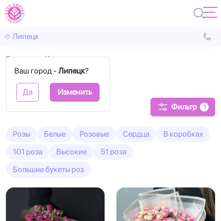
Липецк
Главная
Кустовые
Ваш город -
Липецк
?
Кустовые розы
Да
Изменить
Фильтр
1
Розы
Белые
Розовые
Сердца
В коробках
101 роза
Высокие
51 роза
Большие букеты роз