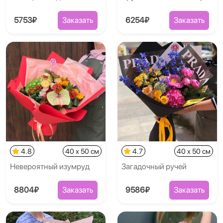
5753₽
Заказать
6254₽
Заказать
4.8
40 x 50 см
4.7
40 x 50 см
Невероятный изумруд
Загадочный ручей
8804₽
Заказать
9586₽
Заказать