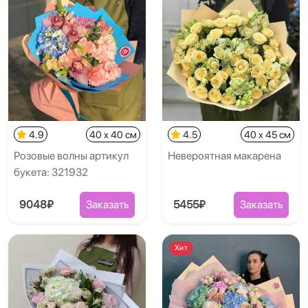
4.9
40 x 40 см
4.5
40 x 45 см
Розовые волны артикул
Невероятная макарена
букета: 321932
9048₽
Заказать
5455₽
Заказать
Хит