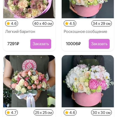
4.6
40 x 40 см
4.5
34 x 29 см
Легкий баритон
Роскошное сообщение
7291₽
Заказать
10006₽
Заказать
4.7
25 x 25 см
4.6
30 x 30 см