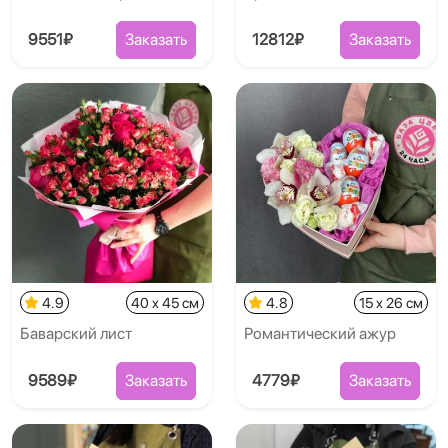
9551₽
Заказать
12812₽
Заказать
4.9
40 x 45 см
4.8
15 x 26 см
Баварский лист
Романтический ажур
9589₽
Заказать
4779₽
Заказать