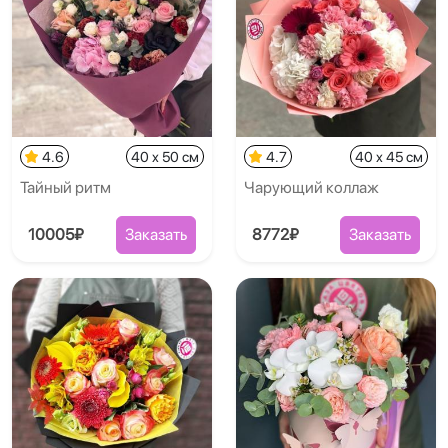
4.6
40 x 50 см
4.7
40 x 45 см
Тайный ритм
Чарующий коллаж
10005₽
Заказать
8772₽
Заказать