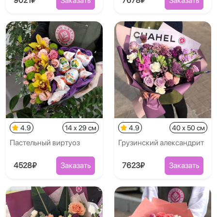
9021₽
Заказать
7678₽
Заказать
4.9
14 x 29 см
4.9
40 x 50 см
Пастельный виртуоз
Грузинский александрит
4528₽
Заказать
7623₽
Заказать