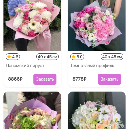
4.8
40 x 45 см
5.0
40 x 45 см
Панамский пируэт
Темно-алый профиль
8866₽
Заказать
8778₽
Заказать