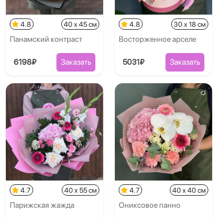
4.8
40 x 45 см
4.8
30 x 18 см
Панамский контраст
Восторженное арселе
6198₽
Заказать
5031₽
Заказать
4.7
40 x 55 см
4.7
40 x 40 см
Парижская жажда
Ониксовое панно