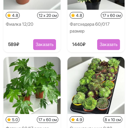
4.8
12 x 20 см
4.8
17 x 60 см
Фиалка 12/20
Фатсхедера 60/017
размер
589₽
Заказать
1440₽
Заказать
5.0
17 x 60 см
4.9
8 x 10 см