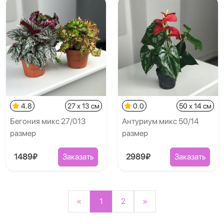
4.8
27 x 13 см
0.0
50 x 14 см
Бегония микс 27/013
Антуриум микс 50/14
размер
размер
1489₽
Заказать
2989₽
Заказать
«
1
2
»