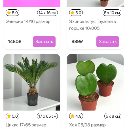
5.0
14 x 16 см
5.0
5 x 10 см
Эчверия 14/16 размер
Эхинокактус Грузони в
горшке 10/005
1480₽
Заказать
889₽
Заказать
5.0
17 x 65 см
4.9
5 x 8 см
Цикас 17/65 размер
Хоя 05/08 размер