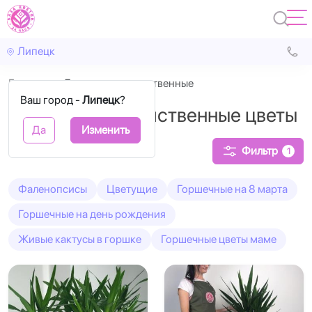
Липецк
Главная
Декоративно-лиственные
Ваш город -
Липецк
?
Декоративно-лиственные цветы
Да
Изменить
Фильтр
1
Фаленопсисы
Цветущие
Горшечные на 8 марта
Горшечные на день рождения
Живые кактусы в горшке
Горшечные цветы маме