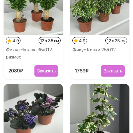
4.9
12 x 35 см
4.9
12 x 25 см
Фикус Наташа 35/012
Фикус Кинки 25/012
размер
2089₽
Заказать
1789₽
Заказать