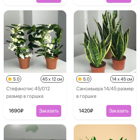
5.0
45 x 12 см
5.0
14 x 45 см
Стефанотис 45/012
Сансивьера 14/45 размер
размер в горшке
в горшке
1690₽
Заказать
1420₽
Заказать