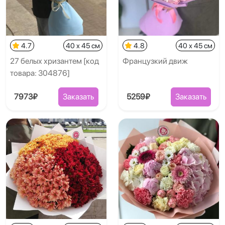
4.7
40 x 45 см
4.8
40 x 45 см
27 белых хризантем [код
Французкий движ
товара: 304876]
7973₽
Заказать
5259₽
Заказать