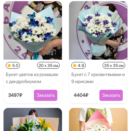
5.0
20 x 35 см
4.9
35 x 35 см
Букет цветов из ромашек
Букет с 7 хризантемами и
с дендробиумом
9 ирисами
3497₽
Заказать
4404₽
Заказать