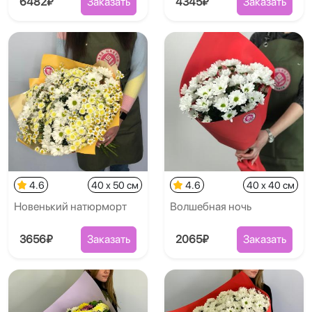
6482₽
Заказать
4345₽
Заказать
4.6
40 x 50 см
4.6
40 x 40 см
Новенький натюрморт
Волшебная ночь
3656₽
Заказать
2065₽
Заказать