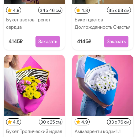
4.9
34 x 46 см
4.8
35 x 63 см
Букет цветов Трепет
Букет цветов
сердца
Долгожданность Счастья
4145₽
Заказать
4145₽
Заказать
4.8
30 x 25 см
4.9
33 x 76 см
Букет Тропический идеал
Аммааренти код:м1.1