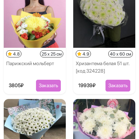
4.8
25 x 25 см
4.9
40 x 60 см
Парижский мольберт
Хризантема белая 51 шт.
[код 324228]
3805₽
Заказать
19939₽
Заказать