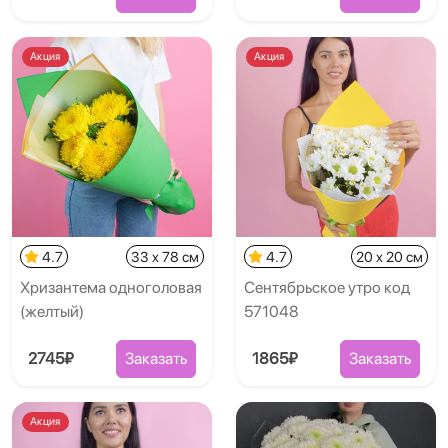
Акция
Акция
4.7
33 x 78 см
4.7
20 x 20 см
Хризантема одноголовая
Сентябрьское утро код
(желтый)
571048
2745₽
Заказать
1865₽
Заказать
Акция