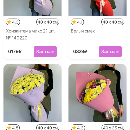
4.3
40 x 40 см
4.1
40 x 40 см
Хризантема микс 21 шт.
Белый смех
№ 140220
6179₽
Заказать
6329₽
Заказать
4.5
40 x 40 см
4.3
40 x 35 см