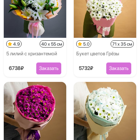
4.9
40 x 55 см
5.0
71 x 35 см
5 лилий с хризантемой
Букет цветов Грёзы
6738₽
Заказать
5732₽
Заказать