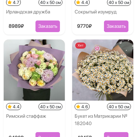
4.7
40 x 50 см
4.4
40 x 50 см
Ирландская дружба
Сокрытый изумруд
8989₽
Заказать
9770₽
Заказать
Хит
4.4
40 x 50 см
4.6
40 x 50 см
Римский стаффаж
Букет из Матрикарии №
182040