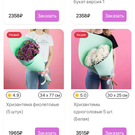
букет версия 1
2358₽
Заказать
2358₽
Заказать
Новый
Акция
4.9
34 x 77 см
5.0
30 x 25 см
Хризантема фиолетовые
Хризантемы
(5 штук)
одноголовые 5 шт.
(Белая)
1965₽
Заказать
3515₽
Заказать