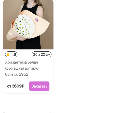
4.6
30 x 20 см
Хризантема белая
(ромашка) артикул
букета: 2952
от 3609₽
Заказать