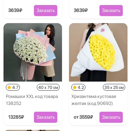
3639₽
Заказать
3639₽
Заказать
4.7
40 x 70 см
4.2
35 x 25 см
Ромашки XXL код товара
Хризантема кустовая
138252
желтая (код 90692)
13285₽
Заказать
от 3559₽
Заказать