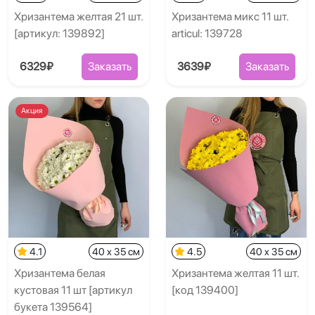
Хризантема желтая 21 шт.
Хризантема микс 11 шт.
[артикул: 139892]
articul: 139728
6329₽
Заказать
3639₽
Заказать
Акция
4.1
40 x 35 см
4.5
40 x 35 см
Хризантема белая
Хризантема желтая 11 шт.
кустовая 11 шт [артикул
[код 139400]
букета 139564]