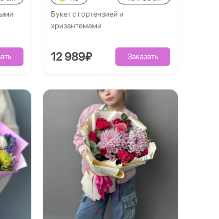
выми
Букет с гортензией и
хризантемами
12 989₽
ать
Заказать