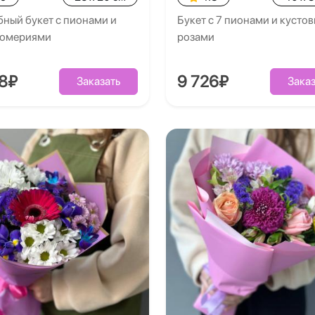
ный букет с пионами и
Букет с 7 пионами и кусто
ромериями
розами
28₽
9 726₽
Заказать
Заказ