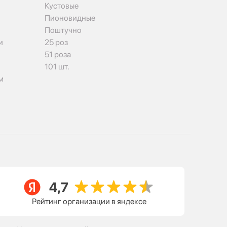
Кустовые
Пионовидные
Поштучно
и
25 роз
51 роза
101 шт.
м
Рейтинг организации в яндексе