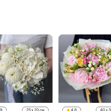
.9
25 x 20 см
4.8
40 x 