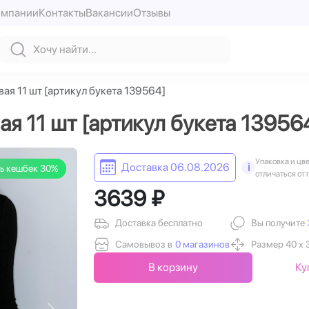
омпании
Контакты
Вакансии
Отзывы
ая 11 шт [артикул букета 139564]
я 11 шт [артикул букета 13956
Упаковка и цв
Доставка 06.08.2026
i
ь кешбек 30%
отличаться от 
3639 ₽
Доставка бесплатно
Вы получите
Самовывоз в
0 магазинов
Размер 40 х 
В корзину
Ку