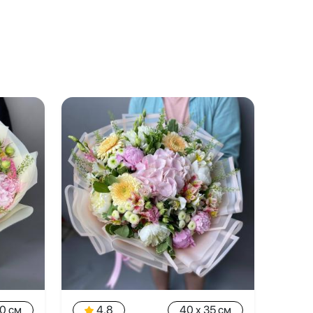
30 см
4.8
40 x 35 см