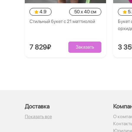
4.9
50 x 40 см
5
Стильный букет с 21 маттиолой
Букет 
орхид
7 829₽
3 35
Заказать
Доставка
Компа
Показать все
О компа
Контакт
Юридиче