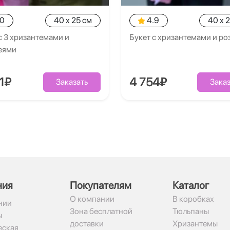
.0
40 x 25 см
4.9
40 x 
с 3 хризантемами и
Букет с хризантемами и ро
еями
1₽
4 754₽
Заказать
Заказ
ния
Покупателям
Каталог
О компании
В коробках
нии
Зона бесплатной
Тюльпаны
ы
доставки
Хризантемы
ская