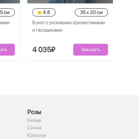
25 см
4.8
35 x 20 см
зами
Букет с розовыми хризантемами
и гвоздиками
4 035₽
ать
Заказать
Рoзы
Белые
Синие
Красные