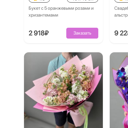
Букет с 5 оранжевыми розами и
Свадеб
хризантемами
альст
2 918₽
9 2
Заказать