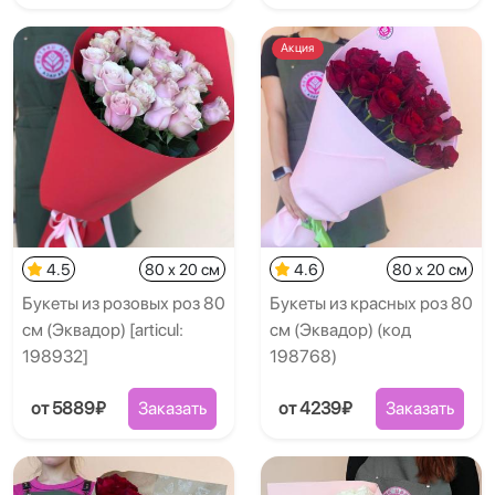
Акция
4.5
80 x 20 см
4.6
80 x 20 см
Букеты из розовых роз 80
Букеты из красных роз 80
см (Эквадор) [articul:
см (Эквадор) (код
198932]
198768)
от 5889₽
Заказать
от 4239₽
Заказать