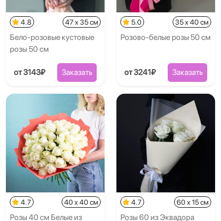
4.8
47 x 35 см
5.0
35 x 40 см
Бело-розовые кустовые
Розово-белые розы 50 см
розы 50 см
от 3143₽
Заказать
от 3241₽
Заказать
4.7
40 x 40 см
4.7
60 x 15 см
Розы 40 см Белые из
Розы 60 из Эквадора