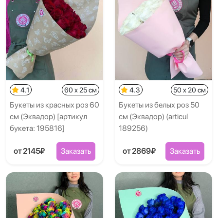
4.1
60 x 25 см
4.3
50 x 20 см
Букеты из красных роз 60
Букеты из белых роз 50
см (Эквадор) [артикул
см (Эквадор) (articul
букета: 195816]
189256)
от 2145₽
Заказать
от 2869₽
Заказать