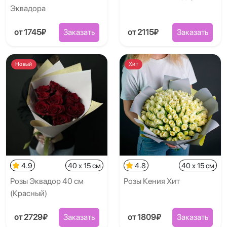
Эквадора
от 1745₽
Заказать
от 2115₽
Заказать
Новый
Хит
4.9
40 x 15 см
4.8
40 x 15 см
Розы Эквадор 40 см
Розы Кения Хит
(Красный)
от 2729₽
Заказать
от 1809₽
Заказать