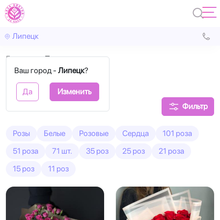
Липецк
Главная
Поштучно
Ваш город -
Липецк
?
Розы поштучно
Да
Изменить
Фильтр
Розы
Белые
Розовые
Сердца
101 роза
51 роза
71 шт.
35 роз
25 роз
21 роза
15 роз
11 роз