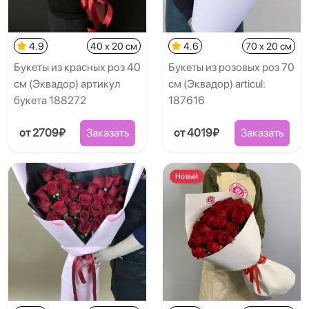
4.9
40 x 20 см
4.6
70 x 20 см
Букеты из красных роз 40
Букеты из розовых роз 70
см (Эквадор) артикул
см (Эквадор) articul:
букета 188272
187616
от 2709₽
Заказать
от 4019₽
Заказать
Новый