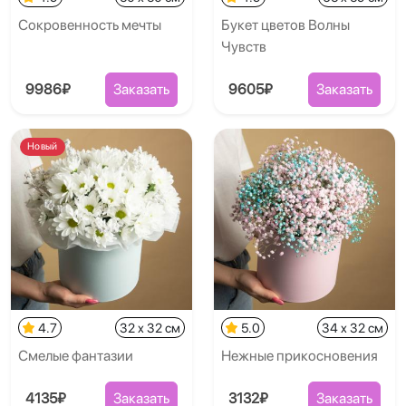
Сокровенность мечты
Букет цветов Волны
Чувств
9986₽
Заказать
9605₽
Заказать
Новый
4.7
32 x 32 см
5.0
34 x 32 см
Смелые фантазии
Нежные прикосновения
4135₽
Заказать
3132₽
Заказать