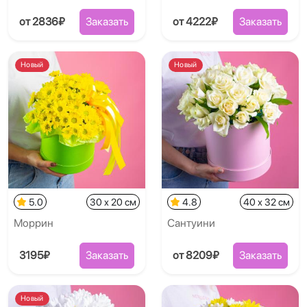
от 2836₽
Заказать
от 4222₽
Заказать
Новый
Новый
5.0
30 x 20 см
4.8
40 x 32 см
Моррин
Сантуини
3195₽
Заказать
от 8209₽
Заказать
Новый