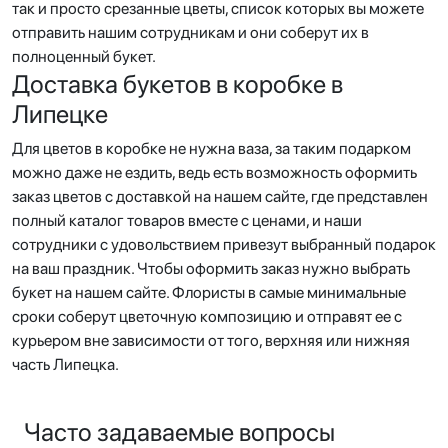
так и просто срезанные цветы, список которых вы можете
отправить нашим сотрудникам и они соберут их в
полноценный букет.
Доставка букетов в коробке в
Липецке
Для цветов в коробке не нужна ваза, за таким подарком
можно даже не ездить, ведь есть возможность оформить
заказ цветов с доставкой на нашем сайте, где представлен
полный каталог товаров вместе с ценами, и наши
сотрудники с удовольствием привезут выбранный подарок
на ваш праздник. Чтобы оформить заказ нужно выбрать
букет на нашем сайте. Флористы в самые минимальные
сроки соберут цветочную композицию и отправят ее с
курьером вне зависимости от того, верхняя или нижняя
часть Липецка.
Часто задаваемые вопросы