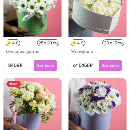
4.8
25 x 20 см
4.9
33 x 15 см
Мелодия цветов
Жозефини
3408₽
Заказать
от 5450₽
Заказать
Новый