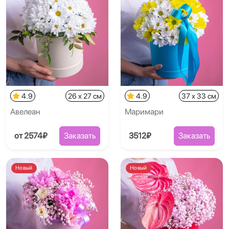
4.9
26 x 27 см
4.9
37 x 33 см
Авелеан
Маримари
от 2574₽
Заказать
3512₽
Заказать
Новый
Новый