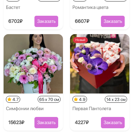
Бастет
Романтика цвета
6702₽
Заказать
6607₽
Заказать
Новый
4.7
65 x 70 см
4.9
14 x 23 см
Симфонии любви
Первая Пантолета
15623₽
Заказать
4227₽
Заказать