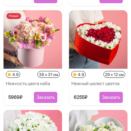
Новый
4.9
38 x 31 см
4.9
29 x 12 см
Нежность цвета неба
Нежный шелест цветов
5969₽
Заказать
6255₽
Заказать