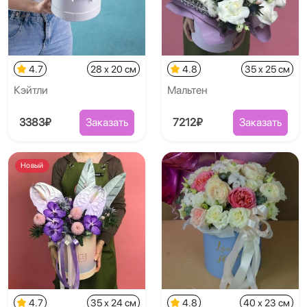
4.7
28 x 20 см
4.8
35 x 25 см
Кэйтли
Мальтен
3383₽
Заказать
7212₽
Заказать
Новый
4.7
35 x 24 см
4.8
40 x 23 см