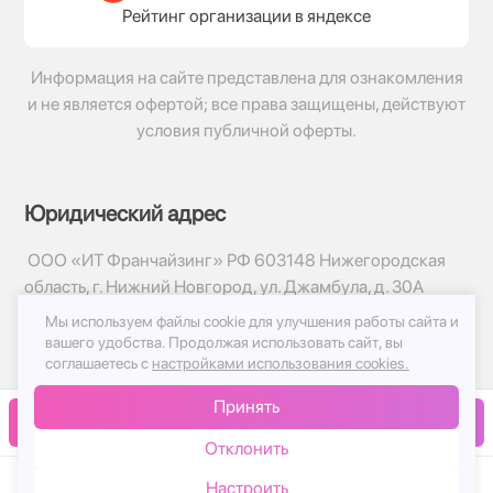
Рейтинг организации в яндексе
Информация на сайте представлена для ознакомления
и не является офертой; все права защищены, действуют
условия публичной оферты.
Юридический адрес
ООО «ИТ Франчайзинг» РФ 603148 Нижегородская
область, г. Нижний Новгород, ул. Джамбула, д. 30А
Мы используем файлы cookie для улучшения работы сайта и
© 2017-2026г, База Цветов 24.ру
вашего удобства.
Продолжая использовать сайт, вы
Политика конфиденциальности
соглашаетесь с
настройками использования cookies.
Публичная оферта
Принять
Принимаем к оплате
В корзину
Отклонить
Настроить