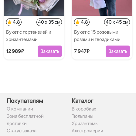
4.8
40 x 35 см
4.8
40 x 45 см
Букет с гортензией и
Букет с 15 розовыми
хризантемами
розами и гвоздиками
12 989₽
Заказать
7 947₽
Заказать
Покупателям
Каталог
О компании
В коробках
Зона бесплатной
Тюльпаны
доставки
Хризантемы
Статус заказа
Альстромерии