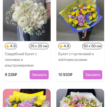
4.9
25 x 20 см
4.8
50 x 50 см
Свадебный букет с
Букет с гортензией и
пионами и
жёлтыми розами
альстромериями
9 228₽
Заказать
10 920₽
Заказать