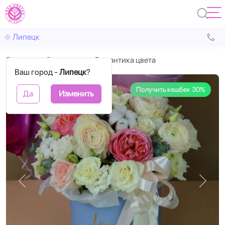
Липецк
Главная
С цветами
Романтика цвета
Ваш город -
Липецк
?
Получить кешбек 30%
Да
Изменить
Назад
Впере