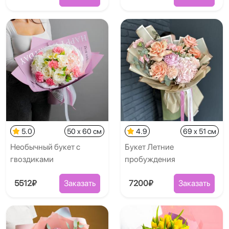
5.0
50 x 60 см
4.9
69 x 51 см
Необычный букет с
Букет Летние
гвоздиками
пробуждения
5512₽
Заказать
7200₽
Заказать