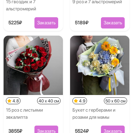
15 гвоздик и 7
9 роз и 7 альстромерий
альстромерий
5225₽
Заказать
5189₽
Заказать
4.8
40 x 40 см
4.9
50 x 60 см
15 роз с листьями
Букет с герберами и
эвкалипта
розами для мамы
3855₽
Заказать
5524₽
Заказать