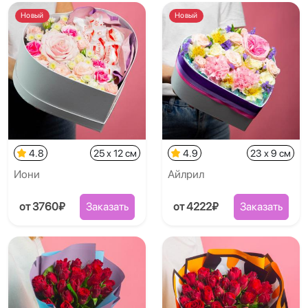
Новый
Новый
4.8
25 x 12 см
4.9
23 x 9 см
Иони
Айлрил
от 3760₽
Заказать
от 4222₽
Заказать