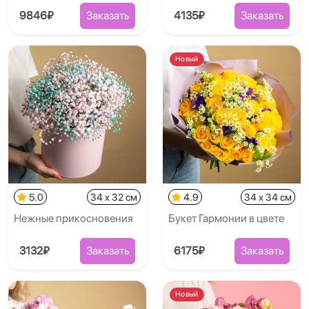
9846₽
Заказать
4135₽
Заказать
Новый
5.0
34 x 32 см
4.9
34 x 34 см
Нежные прикосновения
Букет Гармонии в цвете
3132₽
Заказать
6175₽
Заказать
Новый