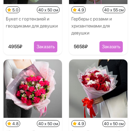
5.0
40 x 50 см
4.9
40 x 55 см
Букет с гортензией и
Герберы с розами и
гвоздиками для девушки
хризантемами для
девушки
4955₽
Заказать
5658₽
Заказать
4.8
40 x 50 см
4.9
40 x 50 см