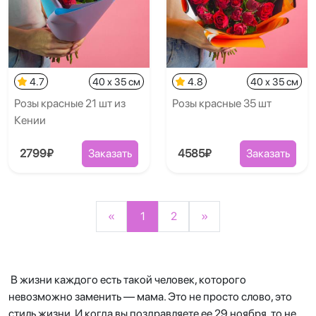
4.7
40 x 35 см
4.8
40 x 35 см
Розы красные 21 шт из
Розы красные 35 шт
Кении
2799₽
Заказать
4585₽
Заказать
«
1
2
»
В жизни каждого есть такой человек, которого
невозможно заменить — мама. Это не просто слово, это
стиль жизни. И когда вы поздравляете ее 29 ноября, то не