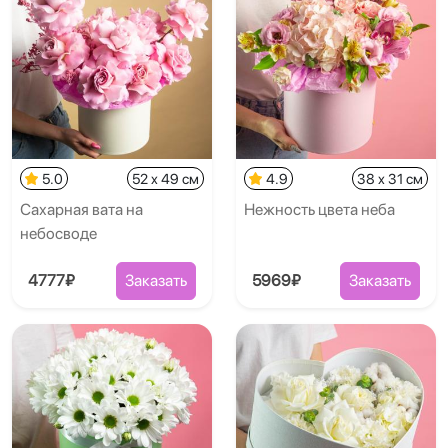
5.0
52 x 49 см
4.9
38 x 31 см
Сахарная вата на
Нежность цвета неба
небосводе
4777₽
Заказать
5969₽
Заказать