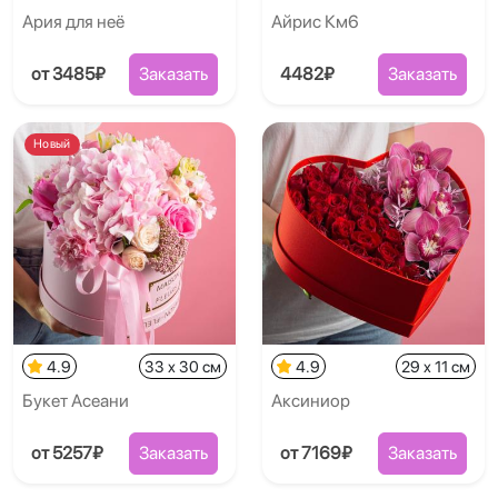
Ария для неё
Айрис Км6
от 3485₽
Заказать
4482₽
Заказать
Новый
4.9
33 x 30 см
4.9
29 x 11 см
Букет Асеани
Аксиниор
от 5257₽
Заказать
от 7169₽
Заказать