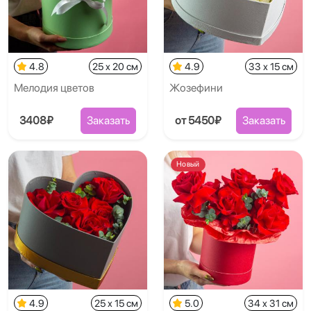
4.8
25 x 20 см
4.9
33 x 15 см
Мелодия цветов
Жозефини
3408₽
Заказать
от 5450₽
Заказать
Новый
4.9
25 x 15 см
5.0
34 x 31 см