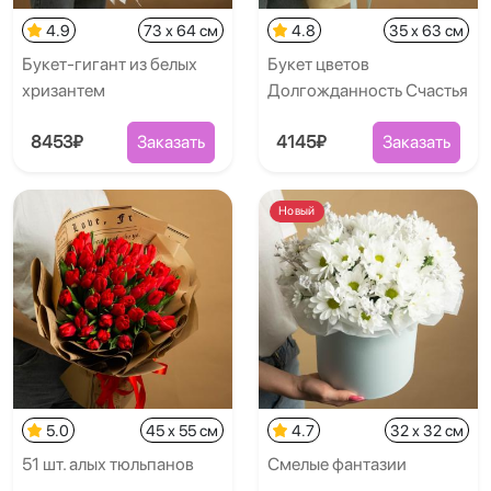
4.9
73 x 64 см
4.8
35 x 63 см
Букет-гигант из белых
Букет цветов
хризантем
Долгожданность Счастья
8453₽
Заказать
4145₽
Заказать
Новый
5.0
45 x 55 см
4.7
32 x 32 см
51 шт. алых тюльпанов
Смелые фантазии