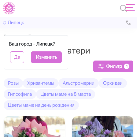
Липецк
Главная
День матери
Ваш город -
Липецк
?
Цветы на день матери
Да
Изменить
Фильтр
1
Розы
Хризантемы
Альстромерии
Орхидеи
Гипсофила
Цветы маме на 8 марта
Цветы маме на день рождения