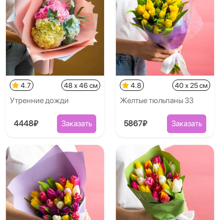
4.7
48 x 46 см
4.8
40 x 25 см
Утренние дожди
Желтые тюльпаны 33
4448₽
Заказать
5867₽
Заказать