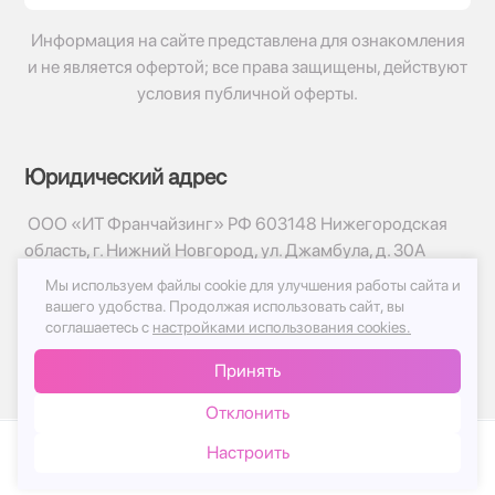
Информация на сайте представлена для ознакомления
и не является офертой; все права защищены, действуют
условия публичной оферты.
Юридический адрес
ООО «ИТ Франчайзинг» РФ 603148 Нижегородская
область, г. Нижний Новгород, ул. Джамбула, д. 30А
Мы используем файлы cookie для улучшения работы сайта и
© 2017-2026г, База Цветов 24.ру
вашего удобства.
Продолжая использовать сайт, вы
Политика конфиденциальности
соглашаетесь с
настройками использования cookies.
Публичная оферта
Принять
Принимаем к оплате
Отклонить
Настроить
Каталог
Корзина
Чат
Войти