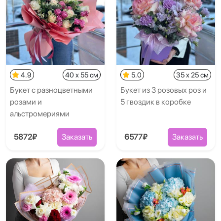
4.9
40 x 55 см
5.0
35 x 25 см
Букет с разноцветными
Букет из 3 розовых роз и
розами и
5 гвоздик в коробке
альстромериями
5872₽
Заказать
6577₽
Заказать