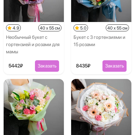
4.9
40 x 55 см
5.0
40 x 55 см
Необычный букет с
Букет с 3 гортензиями и
гортензией и розами для
15 розами
мамы
5442₽
Заказать
8435₽
Заказать