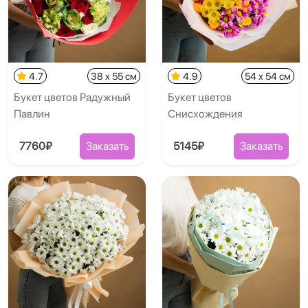
4.7
38 x 55 см
4.9
54 x 54 см
Букет цветов Радужный
Букет цветов
Павлин
Снисхождения
7760₽
Заказать
5145₽
Заказать