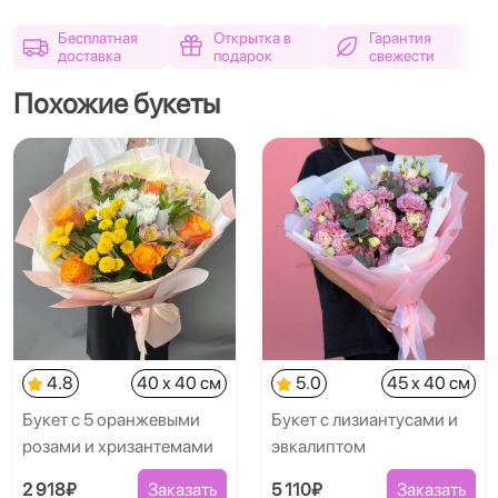
Бесплатная
Открытка в
Гарантия
доставка
подарок
свежести
Похожие букеты
4.8
40 x 40 см
5.0
45 x 40 см
Букет с 5 оранжевыми
Букет с лизиантусами и
розами и хризантемами
эвкалиптом
2 918₽
Заказать
5 110₽
Заказать