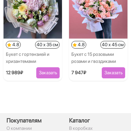
4.8
40 x 35 см
4.8
40 x 45 см
Букет с гортензией и
Букет с 15 розовыми
хризантемами
розами и гвоздиками
12 989₽
Заказать
7 947₽
Заказать
Покупателям
Каталог
О компании
В коробках