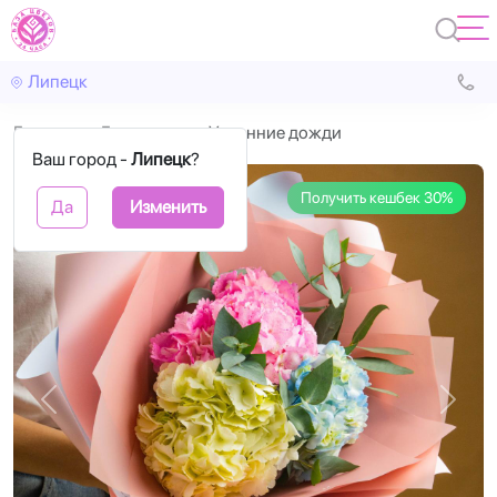
Липецк
Главная
Гортензия
Утренние дожди
Ваш город -
Липецк
?
Получить кешбек 30%
Да
Изменить
Назад
Впере