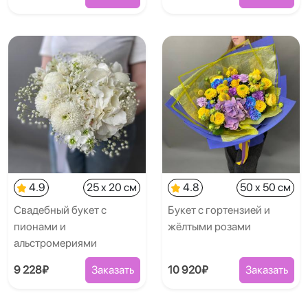
4.9
25 x 20 см
4.8
50 x 50 см
Свадебный букет с
Букет с гортензией и
пионами и
жёлтыми розами
альстромериями
9 228₽
Заказать
10 920₽
Заказать