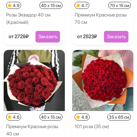
4.9
40 x 15 см
4.7
70 x 15 см
Розы Эквадор 40 см
Премиум Красные розы
(Красный)
70 см
от 2729₽
Заказать
от 2523₽
Заказать
4.6
40 x 15 см
4.8
35 x 65 см
Премиум Красные розы
101 роза (35 см)
40 см