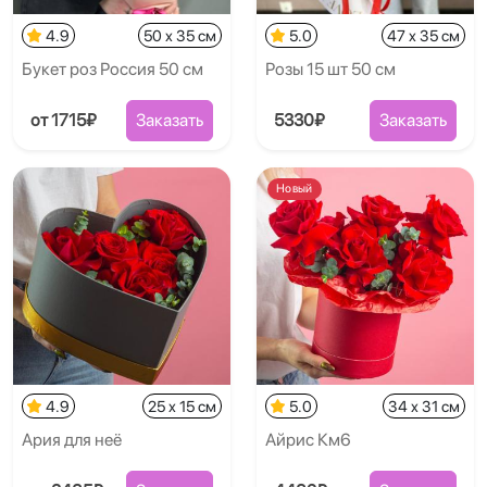
4.9
50 x 35 см
5.0
47 x 35 см
Букет роз Россия 50 см
Розы 15 шт 50 см
от 1715₽
Заказать
5330₽
Заказать
Новый
4.9
25 x 15 см
5.0
34 x 31 см
Ария для неё
Айрис Км6