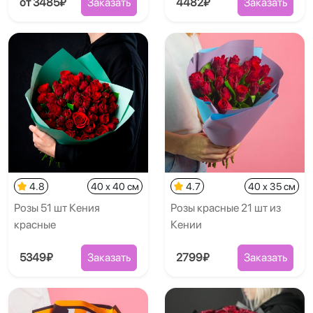
от 3485₽
Заказать
4482₽
Заказать
4.8
40 x 40 см
4.7
40 x 35 см
Розы 51 шт Кения
Розы красные 21 шт из
красные
Кении
5349₽
Заказать
2799₽
Заказать