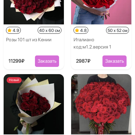
4.9
40 x 60 см
4.8
50 x 52 см
Розы 101 шт из Кении
Италиано
код:м1.2.версия 1
11299₽
Заказать
2987₽
Заказать
Новый