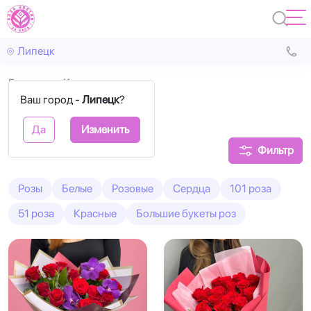
Липецк
Главная
Красные
Ваш город -
Липецк
?
Красные розы
Да
Изменить
Фильтр
Розы
Белые
Розовые
Сердца
101 роза
51 роза
Красные
Большие букеты роз