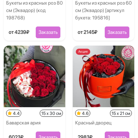
Букеты из красных роз 80
Букеты из красных роз 60
см (Эквадор) (код
см (Эквадор) [артикул
198768)
букета: 195816]
от 4239₽
Заказать
от 2145₽
Заказать
Акция
4.4
15 x 30 см
4.6
15 x 21 см
Баварская ария
Красный дворец
6023₽
Заказать
2983₽
Заказать