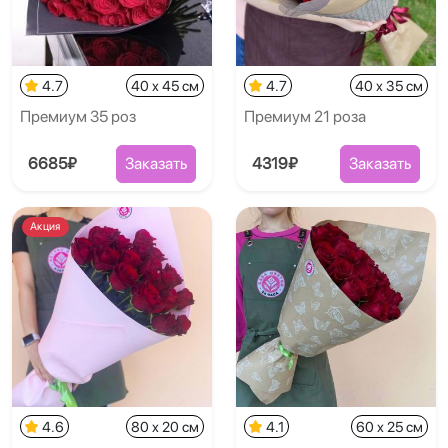
4.7
40 x 45 см
4.7
40 x 35 см
Премиум 35 роз
Премиум 21 роза
6685₽
Заказать
4319₽
Заказать
Акция
4.6
80 x 20 см
4.1
60 x 25 см