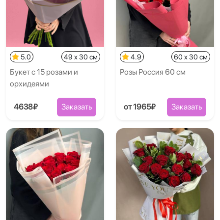
5.0
49 x 30 см
4.9
60 x 30 см
Букет с 15 розами и
Розы Россия 60 см
орхидеями
4638₽
Заказать
от 1965₽
Заказать