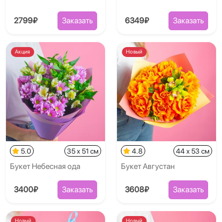
2799₽
Заказать
6349₽
Заказать
Акция
Новый
5.0
35 x 51 см
4.8
44 x 53 см
Букет Небесная ода
Букет Августан
3400₽
Заказать
3608₽
Заказать
Новый
Новый