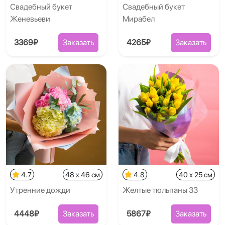
Свадебный букет
Свадебный букет
Женевьеви
Мирабел
3369₽
Заказать
4265₽
Заказать
4.7
48 x 46 см
4.8
40 x 25 см
Утренние дожди
Желтые тюльпаны 33
4448₽
Заказать
5867₽
Заказать