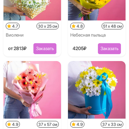
4.7
30 x 25 см
4.8
51 x 48 см
Виолени
Небесная пыльца
от 2813₽
Заказать
4205₽
Заказать
4.9
37 x 57 см
4.9
37 x 33 см