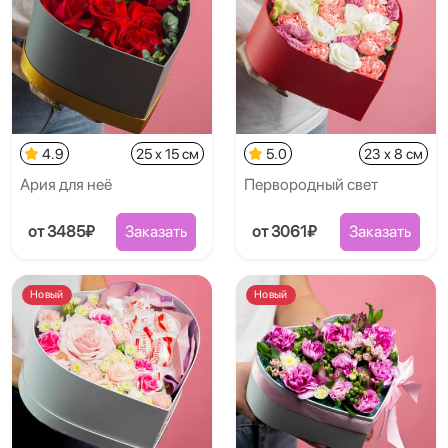
4.9
25 x 15 см
5.0
23 x 8 см
Ария для неё
Первородный свет
от 3485₽
Заказать
от 3061₽
Заказать
Новый
Новый