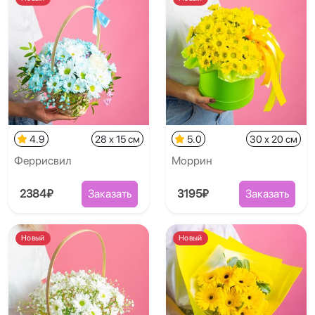
4.9
28 x 15 см
5.0
30 x 20 см
Феррисвил
Моррин
2384₽
Заказать
3195₽
Заказать
Новый
Новый