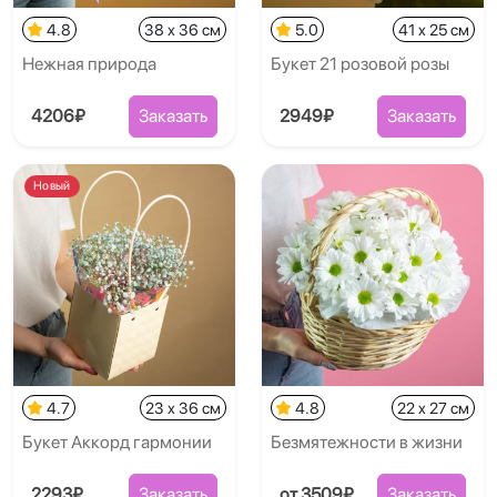
4.8
38 x 36 см
5.0
41 x 25 см
Нежная природа
Букет 21 розовой розы
4206₽
Заказать
2949₽
Заказать
Новый
4.7
23 x 36 см
4.8
22 x 27 см
Букет Аккорд гармонии
Безмятежности в жизни
2293₽
Заказать
от 3509₽
Заказать