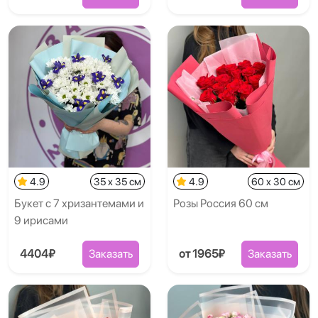
4.9
35 x 35 см
4.9
60 x 30 см
Букет с 7 хризантемами и
Розы Россия 60 см
9 ирисами
4404₽
Заказать
от 1965₽
Заказать