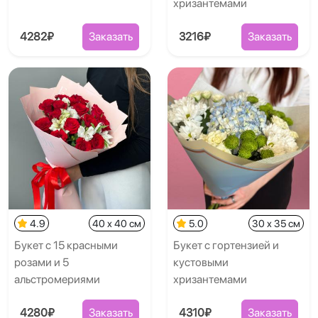
хризантемами
4282₽
Заказать
3216₽
Заказать
4.9
40 x 40 см
5.0
30 x 35 см
Букет с 15 красными
Букет с гортензией и
розами и 5
кустовыми
альстромериями
хризантемами
4280₽
Заказать
4310₽
Заказать