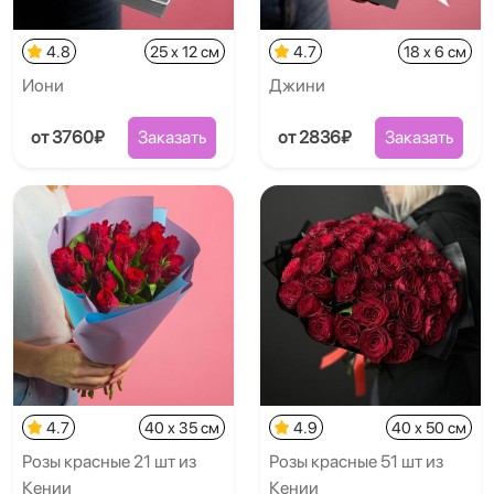
4.8
25 x 12 см
4.7
18 x 6 см
Иони
Джини
от 3760₽
Заказать
от 2836₽
Заказать
4.7
40 x 35 см
4.9
40 x 50 см
Розы красные 21 шт из
Розы красные 51 шт из
Кении
Кении