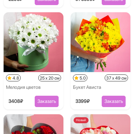
4.8
25 x 20 см
5.0
37 x 49 см
Мелодия цветов
Букет Ависта
3408₽
Заказать
3399₽
Заказать
Новый