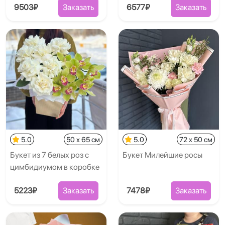
9503₽
Заказать
6577₽
Заказать
5.0
50 x 65 см
5.0
72 x 50 см
Букет из 7 белых роз с
Букет Милейшие росы
цимбидиумом в коробке
5223₽
Заказать
7478₽
Заказать