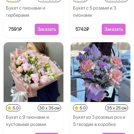
Букет с пионами и
Букет с 5 розами и 3
герберами
пионами
7591₽
Заказать
5742₽
Заказать
5.0
30 x 35 см
5.0
35 x 25 см
Букет с 9 пионами и
Букет из 3 розовых роз и
кустовыми розами
5 гвоздик в коробке