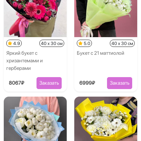
4.9
40 x 30 см
5.0
40 x 30 см
Яркий букет с
Букет с 21 маттиолой
хризантемами и
герберами
8067₽
Заказать
6999₽
Заказать