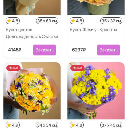
4.8
35 x 63 см
4.8
35 x 32 см
Букет цветов
Букет Жемчуг Красоты
Долгожданность Счастья
4145₽
Заказать
6297₽
Заказать
Новый
Новый
4.9
34 x 34 см
4.8
37 x 45 см