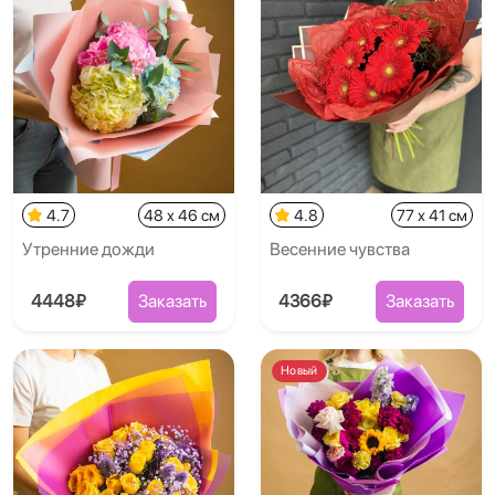
4.7
48 x 46 см
4.8
77 x 41 см
Утренние дожди
Весенние чувства
4448₽
Заказать
4366₽
Заказать
Новый