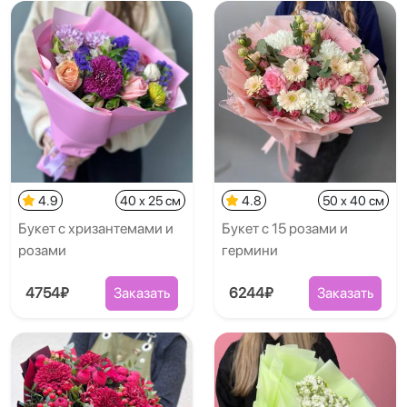
4.9
40 x 25 см
4.8
50 x 40 см
Букет с хризантемами и
Букет с 15 розами и
розами
гермини
4754₽
Заказать
6244₽
Заказать