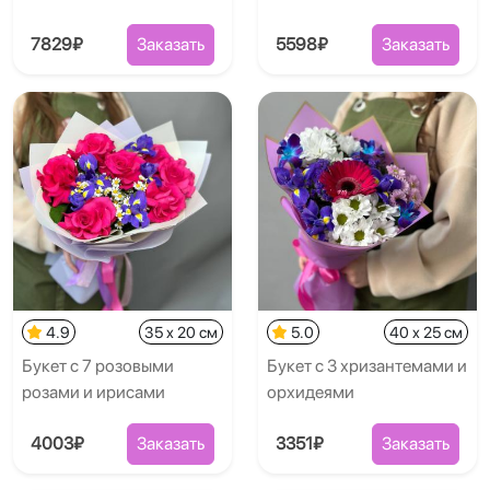
7829₽
Заказать
5598₽
Заказать
4.9
35 x 20 см
5.0
40 x 25 см
Букет с 7 розовыми
Букет с 3 хризантемами и
розами и ирисами
орхидеями
4003₽
Заказать
3351₽
Заказать