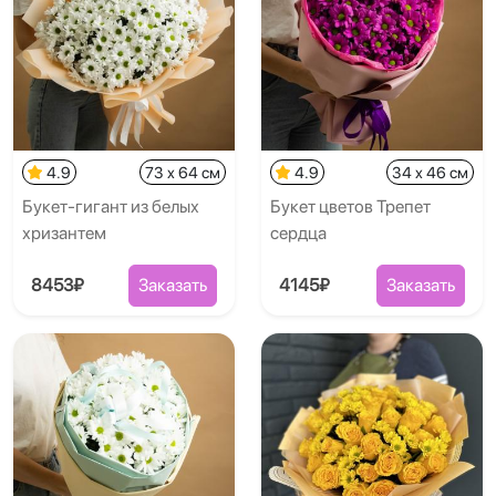
4.9
73 x 64 см
4.9
34 x 46 см
Букет-гигант из белых
Букет цветов Трепет
хризантем
сердца
8453₽
Заказать
4145₽
Заказать