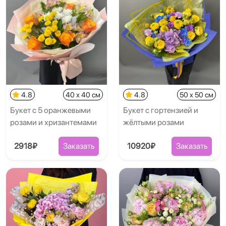
4.8
40 x 40 см
4.8
50 x 50 см
Букет с 5 оранжевыми
Букет с гортензией и
розами и хризантемами
жёлтыми розами
2918₽
Заказать
10920₽
Заказать