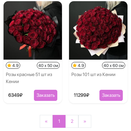
4.9
40 x 50 см
4.9
40 x 60 см
Розы красные 51 шт из
Розы 101 шт из Кении
Кении
6349₽
Заказать
11299₽
Заказать
«
1
2
»