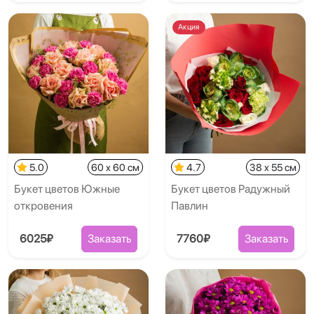
Акция
5.0
60 x 60 см
4.7
38 x 55 см
Букет цветов Южные
Букет цветов Радужный
откровения
Павлин
6025₽
Заказать
7760₽
Заказать