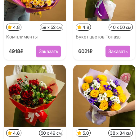
4.8
59 x 52 см
4.8
40 x 50 см
Комплименты
Букет цветов Топазы
4918₽
Заказать
6021₽
Заказать
4.8
50 x 49 см
5.0
38 x 34 см