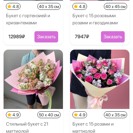
4.8
40 x 35 см
4.8
40 x 45 см
Букет с гортензией и
Букет с 15 розовыми
хризантемами
розами и гвоздиками
12989₽
Заказать
7947₽
Заказать
4.9
50 x 40 см
4.9
40 x 35 см
Стильный букет с 21
Букет с 15 розами и
маттиолой
маттиолой