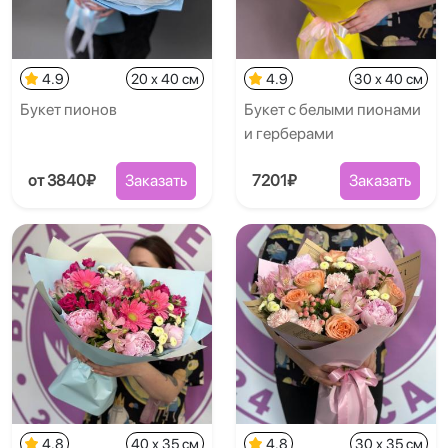
4.9
20 x 40 см
4.9
30 x 40 см
Букет пионов
Букет с белыми пионами
и герберами
от 3840₽
Заказать
7201₽
Заказать
4.8
40 x 35 см
4.8
30 x 35 см