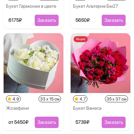
Букет Гармонии в цвете
Букет Альтерне Бм27
6175₽
Заказать
5650₽
Заказать
Акция
4.9
33 x 15 см
4.7
35 x 37 см
Жозефини
Букет Ванеса
от 5450₽
Заказать
5739₽
Заказать