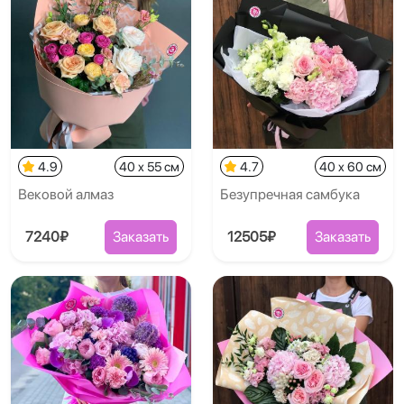
4.9
40 x 55 см
4.7
40 x 60 см
Вековой алмаз
Безупречная самбука
7240₽
Заказать
12505₽
Заказать