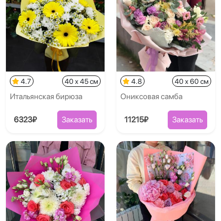
4.7
40 x 45 см
4.8
40 x 60 см
Итальянская бирюза
Ониксовая самба
6323₽
Заказать
11215₽
Заказать