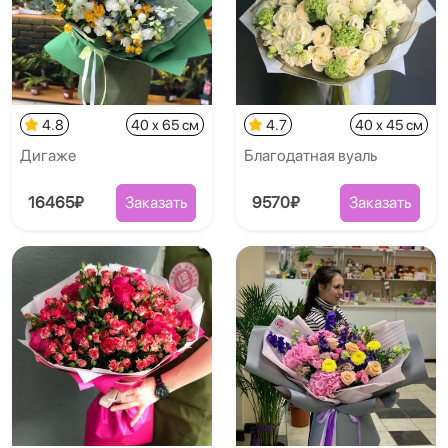
4.8
40 x 65 см
4.7
40 x 45 см
Дигаже
Благодатная вуаль
16465₽
Заказать
9570₽
Заказать