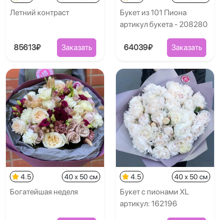
Летний контраст
Букет из 101 Пиона
артикул букета - 208280
85613₽
Заказать
64039₽
Заказать
4.5
40 x 50 см
4.5
40 x 50 см
Богатейшая неделя
Букет с пионами XL
артикул: 162196