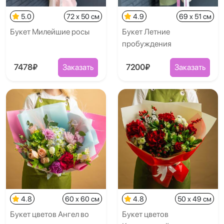
5.0
72 x 50 см
4.9
69 x 51 см
Букет Милейшие росы
Букет Летние
пробуждения
7478₽
Заказать
7200₽
Заказать
4.8
60 x 60 см
4.8
50 x 49 см
Букет цветов Ангел во
Букет цветов