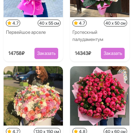
4.7
40 x 55 см
4.7
40 x 50 см
Первейшое арселе
Гротескный
палудаментум
14758₽
Заказать
14343₽
Заказать
4.7
130 x 150 см
4.8
40 x 60 см