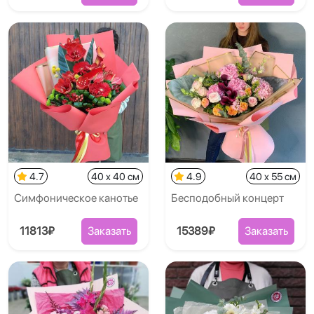
4.7
40 x 40 см
4.9
40 x 55 см
Симфоническое канотье
Бесподобный концерт
11813₽
Заказать
15389₽
Заказать