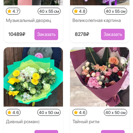
4.7
40 x 55 см
4.8
40 x 55 см
Музыкальный дворец
Великолепная картина
10489₽
Заказать
8278₽
Заказать
4.6
40 x 50 см
4.6
40 x 50 см
Дивный романс
Тайный ритм