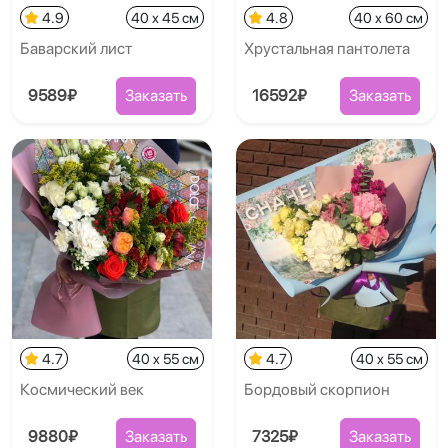
4.9
40 x 45 см
4.8
40 x 60 см
Баварский лист
Хрустальная пантолета
9589₽
Заказать
16592₽
Заказать
4.7
40 x 55 см
4.7
40 x 55 см
Космический век
Бордовый скорпион
9880₽
Заказать
7325₽
Заказать