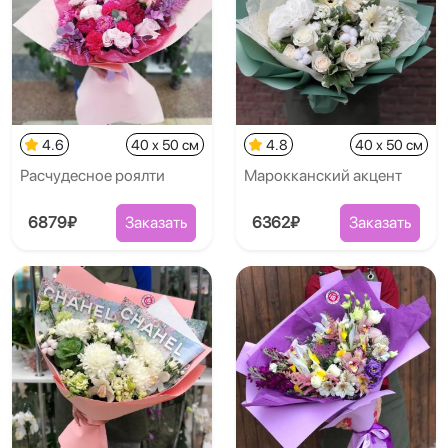
4.6
40 x 50 см
4.8
40 x 50 см
Расчудесное роялти
Марокканский акцент
6879₽
Заказать
6362₽
Заказать