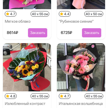
4.7
40 x 55 см
4.4
40 x 50 см
Мягкое облако
"Рубиновое сияние"
8614₽
Заказать
6725₽
Заказать
4.8
40 x 55 см
4.7
40 x 55 см
Излюбленный контраст
Итальянская волшебница