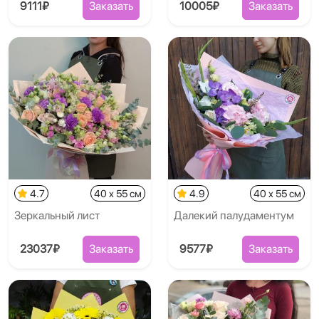
9111₽
Заказать
10005₽
Заказать
4.7
40 x 55 см
4.9
40 x 55 см
Зеркальный лист
Далекий палудаментум
23037₽
Заказать
9577₽
Заказать