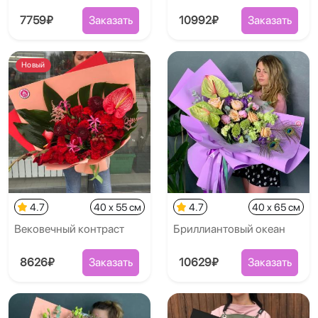
7759₽
Заказать
10992₽
Заказать
Новый
4.7
40 x 55 см
4.7
40 x 65 см
Вековечный контраст
Бриллиантовый океан
8626₽
Заказать
10629₽
Заказать