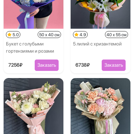
5.0
50 x 40 см
4.9
40 x 55 см
Букет с голубыми
5 лилий с хризантемой
гортензиями и розами
7256₽
Заказать
6738₽
Заказать