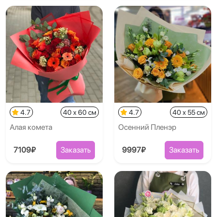
4.7
40 x 60 см
4.7
40 x 55 см
Алая комета
Осенний Пленэр
7109₽
Заказать
9997₽
Заказать