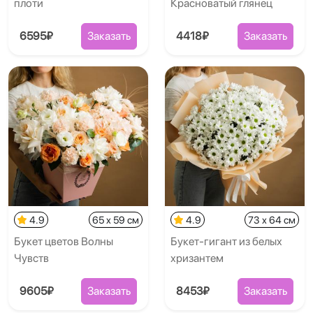
плоти
Красноватый глянец
6595₽
Заказать
4418₽
Заказать
4.9
65 x 59 см
4.9
73 x 64 см
Букет цветов Волны
Букет-гигант из белых
Чувств
хризантем
9605₽
Заказать
8453₽
Заказать