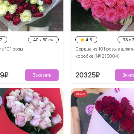
7
40 x 50 см
4.6
38 x 
из 101 розы
Сердце из 101 розы в шляп
коробке (№ 215004)
69₽
20325₽
Заказать
Заказ
Акция