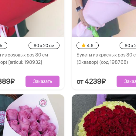
5
80 x 20 см
4.6
80 x 
 из розовых роз 80 см
Букеты из красных роз 80 
ор) [articul: 198932]
(Эквадор) (код 198768)
889₽
от 4239₽
Заказать
Заказ