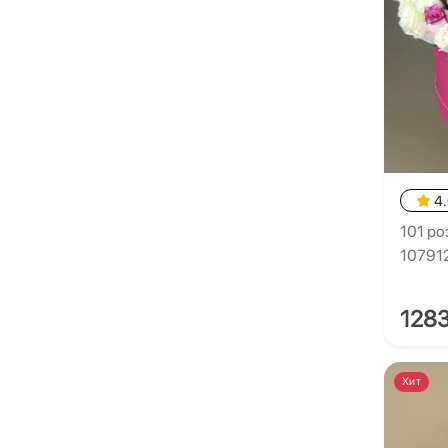
4
101 ро
10791
128
Хит