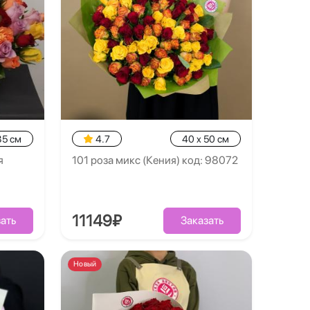
35 см
4.7
40 x 50 см
я
101 роза микс (Кения) код: 98072
11149₽
ать
Заказать
Новый