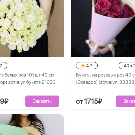
7
4.7
40 x 
из белых роз 101 шт 40 см
Букеты из розовых роз 40 
ор) артикул букета 91020
(Эквадор) (артикул: 88888
49₽
от 1715₽
Заказать
Заказ