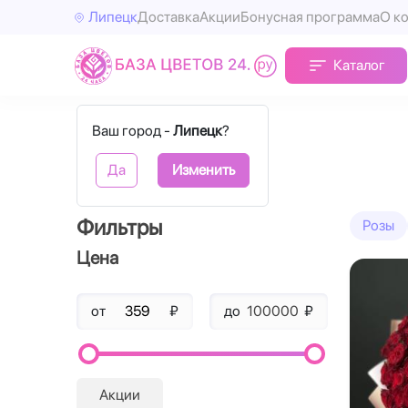
Липецк
Доставка
Акции
Бонусная программа
О к
Каталог
Главная
101 роза
Ваш город -
Липецк
?
101 роза
Да
Изменить
Фильтры
Розы
Цена
от
₽
до
₽
Акции