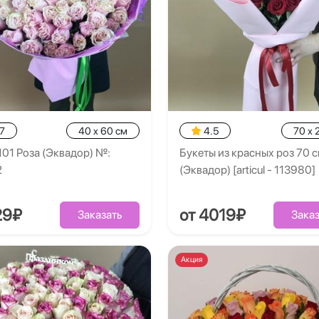
7
40 x 60 см
4.5
70 x 
101 Роза (Эквадор) №:
Букеты из красных роз 70 
2
(Эквадор) [articul - 113980]
29₽
от 4019₽
Заказать
Заказ
Акция