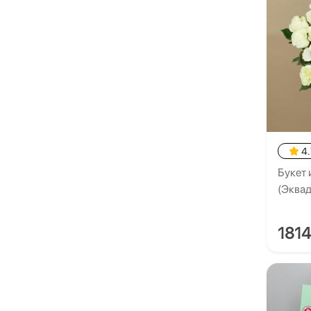
4.
Букет 
(Эквад
181