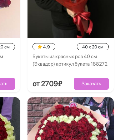
20 см
4.9
40 x 20 см
см
Букеты из красных роз 40 см
(Эквадор) артикул букета 188272
от 2709₽
ать
Заказать