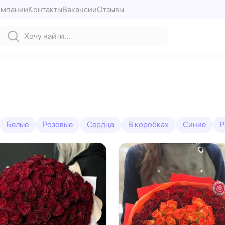
омпании
Контакты
Вакансии
Отзывы
Белые
Розовые
Сердца
В коробках
Синие
Р