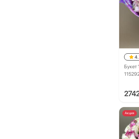
4.
Букет 
11529
274
Акция