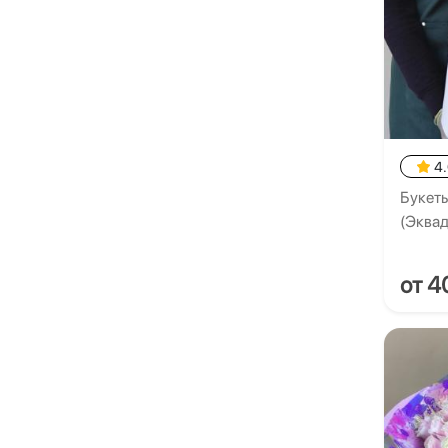
4
Букеты
(Эквад
от 4