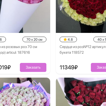
.6
70 x 20 см
4.8
40 x 
 из розовых роз 70 см
Сердце из роз№12 артикул
ор) articul: 187616
букета 118572
019₽
11349₽
Заказать
Заказ