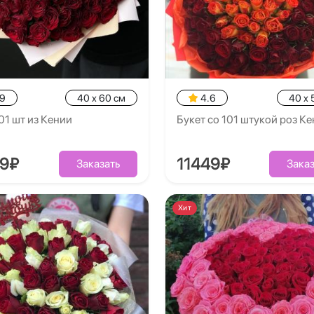
.9
40 x 60 см
4.6
40 x 
01 шт из Кении
Букет со 101 штукой роз К
99₽
11449₽
Заказать
Заказ
Хит