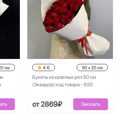
20 см
4.6
50 x 20 см
см
Букеты из красных роз 50 см
)
(Эквадор) код товара - 820
от 2869₽
ать
Заказать