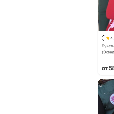
4.
Букеты
(Эквад
от 5