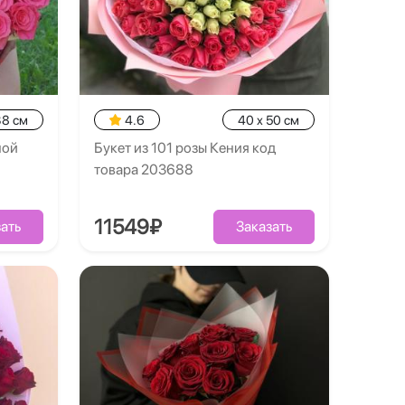
38 см
4.6
40 x 50 см
ной
Букет из 101 розы Кения код
товара 203688
11549₽
ать
Заказать