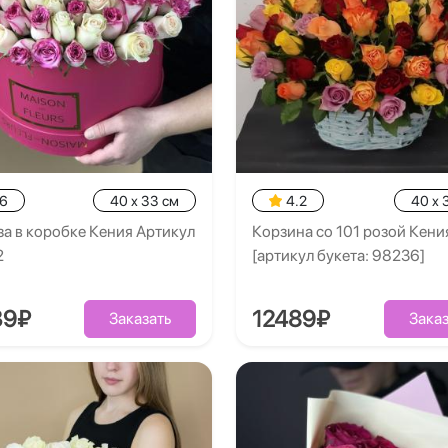
.6
40 x 33 см
4.2
40 x 
за в коробке Кения Артикул
Корзина со 101 розой Кени
2
[артикул букета: 98236]
39₽
12489₽
Заказать
Заказ