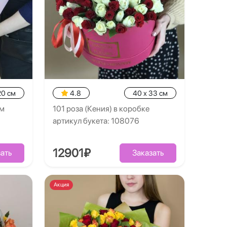
20 см
4.8
40 x 33 см
см
101 роза (Кения) в коробке
артикул букета: 108076
12901₽
ать
Заказать
Акция