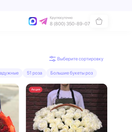
Круглосуточно
8 (800) 350-89-07
адужные
51 роза
Большие букеты роз
Акция