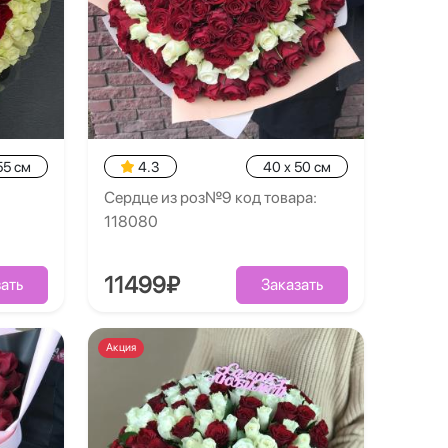
55 см
4.3
40 x 50 см
Сердце из роз№9 код товара:
118080
11499₽
ать
Заказать
Акция