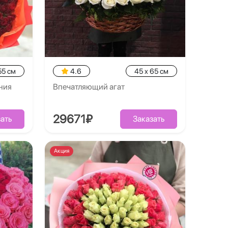
55 см
4.6
45 x 65 см
ения
Впечатляющий агат
29671₽
ать
Заказать
Акция