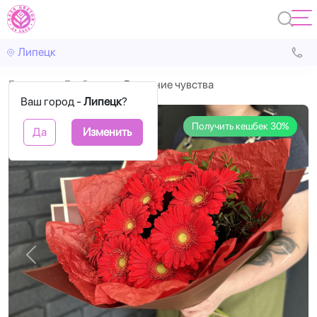
Липецк
Главная
Герберы
Весенние чувства
Ваш город -
Липецк
?
Получить кешбек 30%
Да
Изменить
Назад
Впере