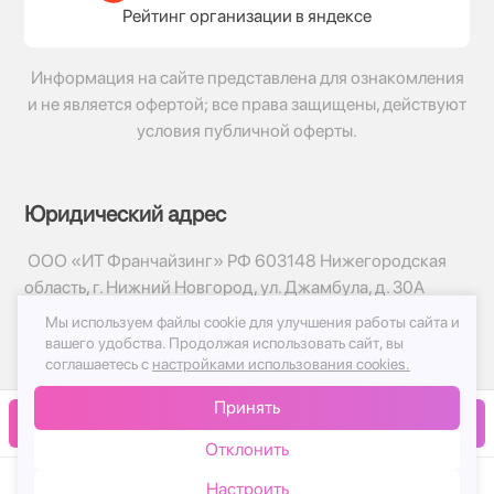
Рейтинг организации в яндексе
Информация на сайте представлена для ознакомления
и не является офертой; все права защищены, действуют
условия публичной оферты.
Юридический адрес
ООО «ИТ Франчайзинг» РФ 603148 Нижегородская
область, г. Нижний Новгород, ул. Джамбула, д. 30А
Мы используем файлы cookie для улучшения работы сайта и
© 2017-2026г, База Цветов 24.ру
вашего удобства.
Продолжая использовать сайт, вы
Политика конфиденциальности
соглашаетесь с
настройками использования cookies.
Публичная оферта
Принять
Принимаем к оплате
В корзину
Отклонить
Настроить