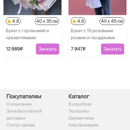
4.8
40 x 35 см
4.8
40 x 45 см
Букет с гортензией и
Букет с 15 розовыми
хризантемами
розами и гвоздиками
12 989₽
Заказать
7 947₽
Заказать
Покупателям
Каталог
О компании
В коробках
Зона бесплатной
Тюльпаны
доставки
Хризантемы
Статус заказа
Альстромерии