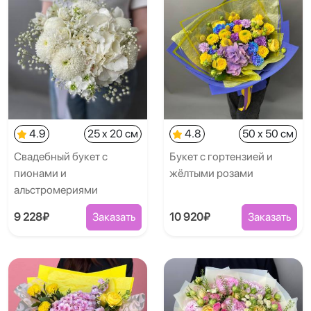
4.9
25 x 20 см
4.8
50 x 50 см
Свадебный букет с
Букет с гортензией и
пионами и
жёлтыми розами
альстромериями
9 228₽
Заказать
10 920₽
Заказать