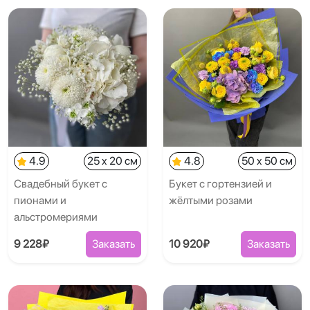
4.9
25 x 20 см
4.8
50 x 50 см
Свадебный букет с
Букет с гортензией и
пионами и
жёлтыми розами
альстромериями
9 228₽
Заказать
10 920₽
Заказать