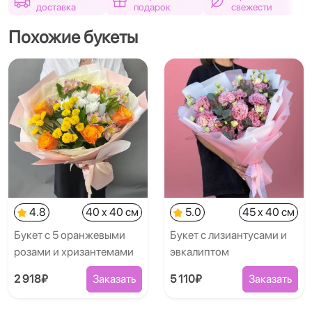
доставка
подарок
свежести
Похожие букеты
4.8
40 x 40 см
5.0
45 x 40 см
Букет с 5 оранжевыми
Букет с лизиантусами и
розами и хризантемами
эвкалиптом
2 918₽
Заказать
5 110₽
Заказать