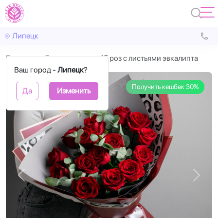
Липецк
Главная
День матери
15 роз с листьями эвкалипта
Ваш город -
Липецк
?
Получить кешбек 30%
Да
Изменить
Назад
Впере