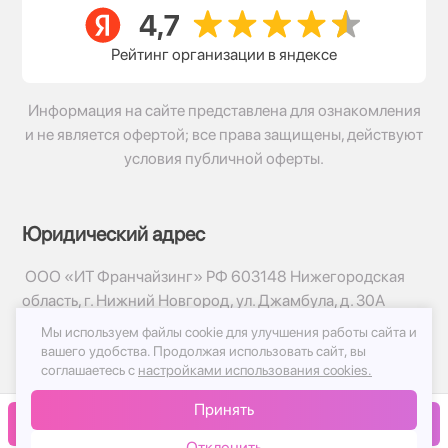
Рейтинг организации в яндексе
Информация на сайте представлена для ознакомления
и не является офертой; все права защищены, действуют
условия публичной оферты.
Юридический адрес
ООО «ИТ Франчайзинг» РФ 603148 Нижегородская
область, г. Нижний Новгород, ул. Джамбула, д. 30А
Мы используем файлы cookie для улучшения работы сайта и
© 2017-2026г, База Цветов 24.ру
вашего удобства.
Продолжая использовать сайт, вы
Политика конфиденциальности
соглашаетесь с
настройками использования cookies.
Публичная оферта
Принять
Принимаем к оплате
В корзину
Отклонить