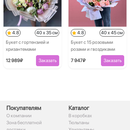
4.8
40 x 35 см
4.8
40 x 45 см
Букет с гортензией и
Букет с 15 розовыми
хризантемами
розами и гвоздиками
12 989₽
Заказать
7 947₽
Заказать
Покупателям
Каталог
О компании
В коробках
Зона бесплатной
Тюльпаны
доставки
Хризантемы