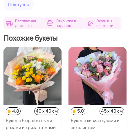
Поштучно
Бесплатная
Открытка в
Гарантия
доставка
подарок
свежести
Похожие букеты
4.8
40 x 40 см
5.0
45 x 40 см
Букет с 5 оранжевыми
Букет с лизиантусами и
розами и хризантемами
эвкалиптом