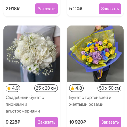
2 918₽
Заказать
5 110₽
Заказать
4.9
25 x 20 см
4.8
50 x 50 см
Свадебный букет с
Букет с гортензией и
пионами и
жёлтыми розами
альстромериями
9 228₽
Заказать
10 920₽
Заказать