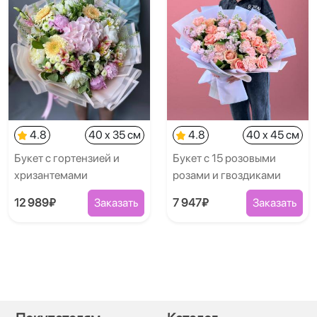
4.8
40 x 35 см
4.8
40 x 45 см
Букет с гортензией и
Букет с 15 розовыми
хризантемами
розами и гвоздиками
12 989₽
Заказать
7 947₽
Заказать