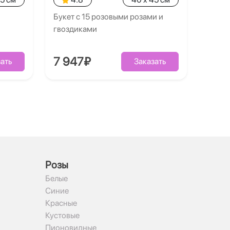
Букет с 15 розовыми розами и
гвоздиками
7 947₽
ать
Заказать
Рoзы
Белые
Синие
Красные
Кустовые
Пионовидные