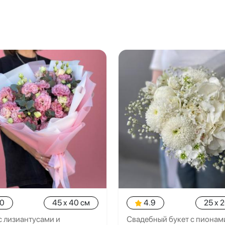
.0
45 x 40 см
4.9
25 x 
с лизиантусами и
Свадебный букет с пионам