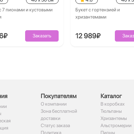
с 7 пионами и кустовыми
Букет с гортензией и
и
хризантемами
26₽
12 989₽
Заказать
Заказ
ния
Покупателям
Каталог
О компании
В коробках
нии
Зона бесплатной
Тюльпаны
ы
доставки
Хризантемы
ская
Статус заказа
Альстромерии
ация
Политика
Пионы