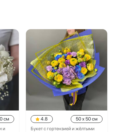
20 см
4.8
50 x 50 см
и и
Букет с гортензией и жёлтыми