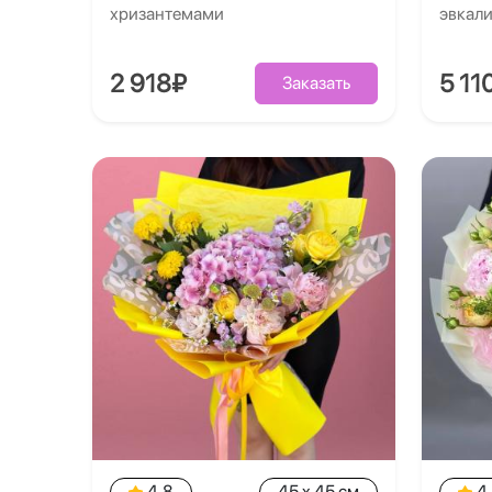
хризантемами
эвкал
2 918₽
5 11
Заказать
4.8
45 x 45 см
4