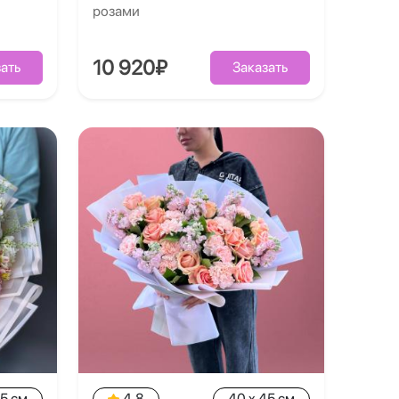
розами
10 920₽
ать
Заказать
35 см
4.8
40 x 45 см