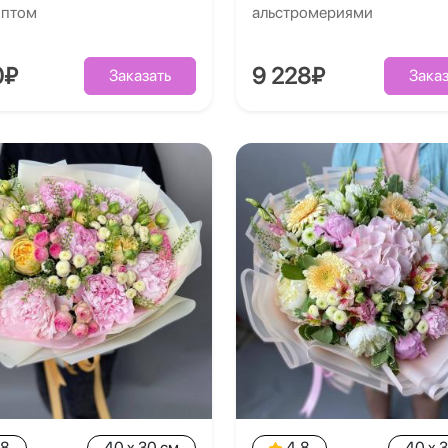
иптом
альстромериями
0₽
9 228₽
Заказать
Заказ
.8
40 x 30 см
4.8
40 x 