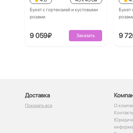
Букет с гортензией и кустовыми
Букет 
розами
розам
9 059₽
9 7
Заказать
Доставка
Компа
Показать все
О компа
Контакт
Юридиче
информ