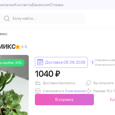
омпании
Контакты
Вакансии
Отзывы
микс
микс
4.8
Упаковка и цв
Доставка 08.08.2026
i
ь кешбек 30%
отличаться от 
1040 ₽
Доставка бесплатно
Вы получите
Самовывоз в
0 магазинов
Размер 10 х 1
В корзину
Ку