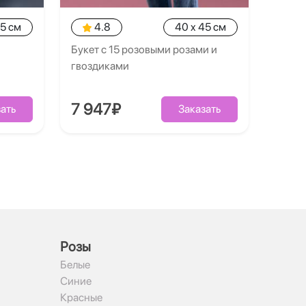
35 см
4.8
40 x 45 см
Букет с 15 розовыми розами и
гвоздиками
7 947₽
ать
Заказать
Рoзы
Белые
Синие
Красные