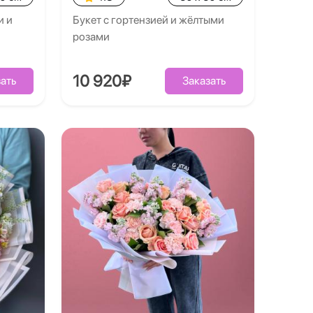
и и
Букет с гортензией и жёлтыми
розами
10 920₽
ать
Заказать