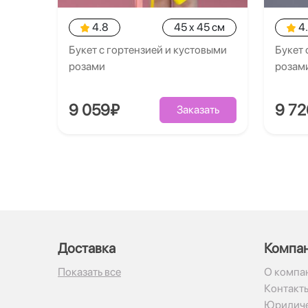
4.8
45 x 45 см
4
Букет с гортензией и кустовыми
Букет 
розами
розам
9 059₽
9 7
Заказать
Доставка
Компа
Показать все
О компа
Контакт
Юридиче