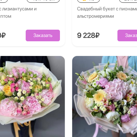
с лизиантусами и
Свадебный букет с пионам
иптом
альстромериями
0₽
9 228₽
Заказать
Заказ