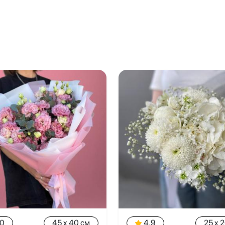
.0
45 x 40 см
4.9
25 x 