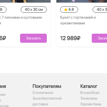
.8
40 x 30 см
4.8
40 x 
с 7 пионами и кустовыми
Букет с гортензией и
и
хризантемами
26₽
12 989₽
Заказать
Заказ
ния
Покупателям
Каталог
О компании
В коробках
нии
Зона бесплатной
Тюльпаны
ы
доставки
Хризантемы
ская