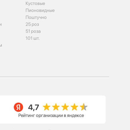
Кустовые
Пионовидные
Поштучно
и
25 роз
51 роза
101 шт.
м
Рейтинг организации в яндексе