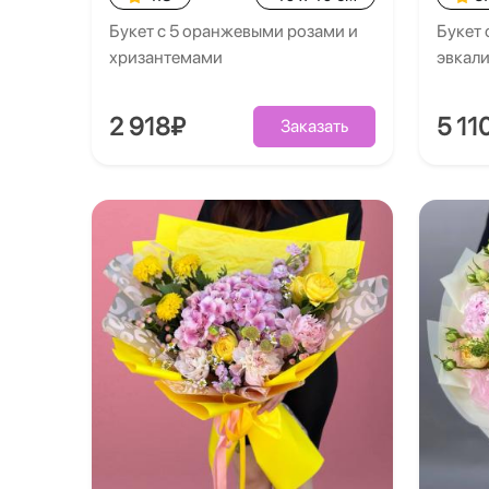
Букет с 5 оранжевыми розами и
Букет 
хризантемами
эвкал
2 918₽
5 11
Заказать