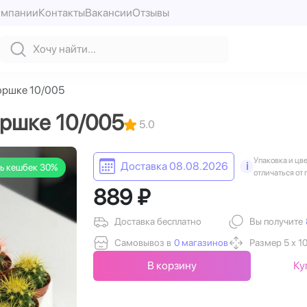
омпании
Контакты
Вакансии
Отзывы
оршке 10/005
оршке 10/005
5.0
Упаковка и цв
Доставка 08.08.2026
i
ь кешбек 30%
отличаться от 
889 ₽
Доставка бесплатно
Вы получите
Самовывоз в
0 магазинов
Размер 5 х 10
В корзину
Ку