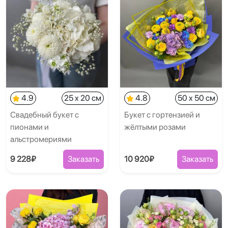
4.9
25 x 20 см
4.8
50 x 50 см
Свадебный букет с
Букет с гортензией и
пионами и
жёлтыми розами
альстромериями
9 228₽
Заказать
10 920₽
Заказать