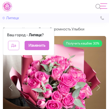
Липецк
Главная
Кения
Букет Скромность Улыбки
Ваш город -
Липецк
?
Получить кешбек 30%
Да
Изменить
Назад
Впере