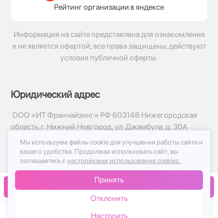
Рейтинг организации в яндексе
Информация на сайте представлена для ознакомления
и не является офертой; все права защищены, действуют
условия публичной оферты.
Юридический адрес
ООО «ИТ Франчайзинг» РФ 603148 Нижегородская
область, г. Нижний Новгород, ул. Джамбула, д. 30А
Мы используем файлы cookie для улучшения работы сайта и
© 2017-2026г, База Цветов 24.ру
вашего удобства.
Продолжая использовать сайт, вы
Политика конфиденциальности
соглашаетесь с
настройками использования cookies.
Публичная оферта
Принять
Принимаем к оплате
В корзину
Отклонить
Настроить