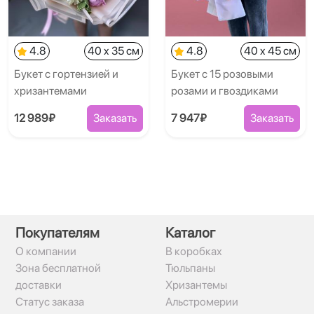
4.8
40 x 35 см
4.8
40 x 45 см
Букет с гортензией и
Букет с 15 розовыми
хризантемами
розами и гвоздиками
12 989₽
Заказать
7 947₽
Заказать
Покупателям
Каталог
О компании
В коробках
Зона бесплатной
Тюльпаны
доставки
Хризантемы
Статус заказа
Альстромерии