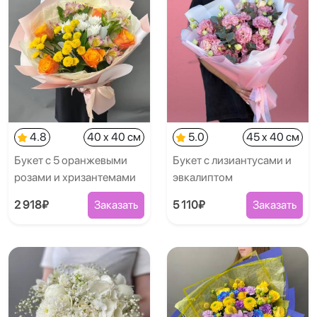
4.8
40 x 40 см
5.0
45 x 40 см
Букет с 5 оранжевыми
Букет с лизиантусами и
розами и хризантемами
эвкалиптом
2 918₽
Заказать
5 110₽
Заказать