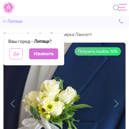
Липецк
Главная
Свадьба
Бутоньерка Лансетт
Ваш город -
Липецк
?
Получить кешбек 30%
Да
Изменить
Назад
Впере