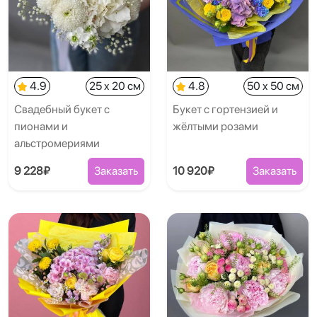
4.9
25 x 20 см
4.8
50 x 50 см
Свадебный букет с
Букет с гортензией и
пионами и
жёлтыми розами
альстромериями
9 228₽
Заказать
10 920₽
Заказать