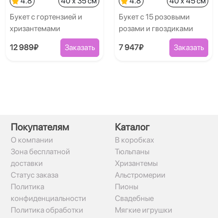
4.8
40 x 35 см
4.8
40 x 45 см
Букет с гортензией и
Букет с 15 розовыми
хризантемами
розами и гвоздиками
12 989₽
Заказать
7 947₽
Заказать
Покупателям
Каталог
О компании
В коробках
Зона бесплатной
Тюльпаны
доставки
Хризантемы
Статус заказа
Альстромерии
Политика
Пионы
конфиденциальности
Свадебные
Политика обработки
Мягкие игрушки