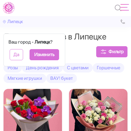
Липецк
Доставка цветов в Липецке
Ваш город -
Липецк
?
Фильтр
Да
Изменить
Розы
День рождения
С цветами
Горшечные
Мягкие игрушки
ВАУ! букет