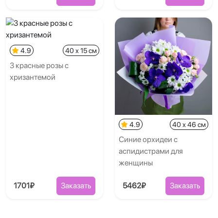
4.9
40 x 15 см
3 красные розы с
хризантемой
4.9
40 x 46 см
Синие орхидеи с
аспидистрами для
женщины
1701₽
Заказать
5462₽
Заказать