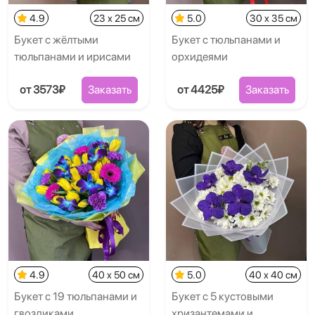
4.9
23 x 25 см
5.0
30 x 35 см
Букет с жёлтыми
Букет с тюльпанами и
тюльпанами и ирисами
орхидеями
от 3573₽
Заказать
от 4425₽
Заказать
4.9
40 x 50 см
5.0
40 x 40 см
Букет с 19 тюльпанами и
Букет с 5 кустовыми
гвоздиками
хризантемами и