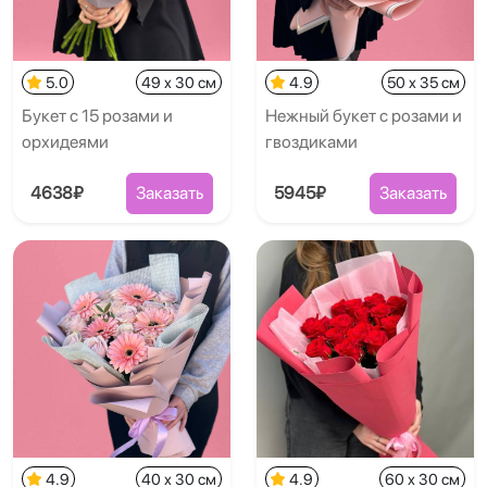
5.0
49 x 30 см
4.9
50 x 35 см
Букет с 15 розами и
Нежный букет с розами и
орхидеями
гвоздиками
4638₽
Заказать
5945₽
Заказать
4.9
40 x 30 см
4.9
60 x 30 см