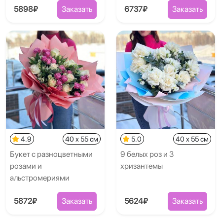
5898₽
Заказать
6737₽
Заказать
4.9
40 x 55 см
5.0
40 x 55 см
Букет с разноцветными
9 белых роз и 3
розами и
хризантемы
альстромериями
5872₽
Заказать
5624₽
Заказать