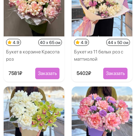
4.9
40 x 65 см
4.9
44 x 50 см
Букет в корзине Красота
Букет из 11 белых роз с
роз
маттиолой
7581₽
Заказать
5402₽
Заказать