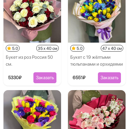
5.0
35 x 40 см
5.0
47 x 40 см
Букет из роз Россия 50
Букет с 19 жёлтыми
см.
тюльпанами и орхидеями
5330₽
Заказать
6551₽
Заказать