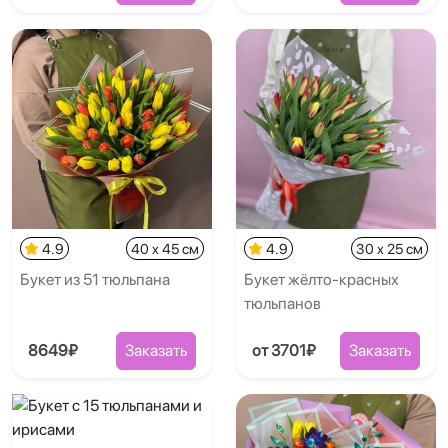
4.9
40 x 45 см
4.9
30 x 25 см
Букет из 51 тюльпана
Букет жёлто-красных
тюльпанов
8649₽
Заказать
от 3701₽
Заказать