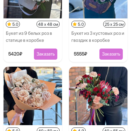
5.0
48 x 48 см
5.0
25 x 25 см
Букет из 9 белых роз в
Букет из 3 кустовых роз и
статице в коробке
гвоздик в коробке
5420₽
Заказать
5555₽
Заказать
5.0
40 x 50 см
4.9
40 x 55 см