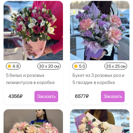
4.8
30 x 20 см
5.0
35 x 25 см
5 белых и розовых
Букет из 3 розовых роз и
лизиантусов в коробке
5 гвоздик в коробке
4356₽
Заказать
6577₽
Заказать