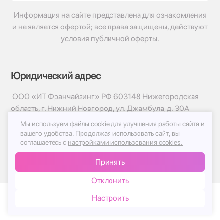
Информация на сайте представлена для ознакомления
и не является офертой; все права защищены, действуют
условия публичной оферты.
Юридический адрес
ООО «ИТ Франчайзинг» РФ 603148 Нижегородская
область, г. Нижний Новгород, ул. Джамбула, д. 30А
Мы используем файлы cookie для улучшения работы сайта и
© 2017-2026г, База Цветов 24.ру
вашего удобства.
Продолжая использовать сайт, вы
Политика конфиденциальности
соглашаетесь с
настройками использования cookies.
Публичная оферта
Принять
Принимаем к оплате
Отклонить
Настроить
Каталог
Корзина
Чат
Войти