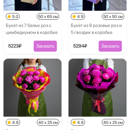
5.0
50 x 65 см
4.9
50 x 50 см
Букет из 7 белых роз с
Букет из 9 розовых роз и
цимбидиумом в коробке
5 гвоздик в коробке
5223₽
Заказать
5294₽
Заказать
4.9
40 x 25 см
4.9
40 x 25 см