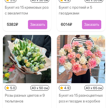
Букет из 15 кремовых роз
Букет с протеей и 5
с эвкалиптом
гвоздиками
5382₽
Заказать
6014₽
Заказать
5.0
40 x 50 см
4.9
40 x 65 см
Розы разных цветов и 9
Букет из 15 разноцветных
тюльпанов
роз и гвоздик в коробке