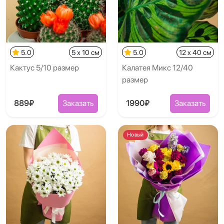
5.0
5 x 10 см
5.0
12 x 40 см
Кактус 5/10 размер
Калатея Микс 12/40
размер
889₽
Заказать
1990₽
Заказать
Новый