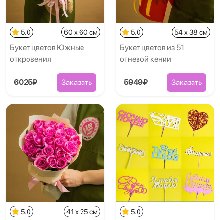
5.0
60 x 60 см
5.0
54 x 38 см
Букет цветов Южные
Букет цветов из 51
откровения
огневой кении
6025₽
Заказать
5949₽
Заказать
5.0
41 x 25 см
5.0