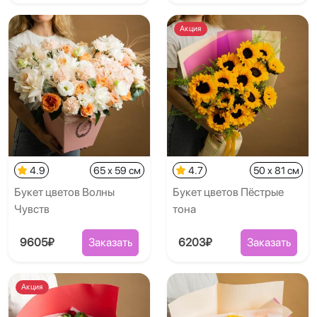
Акция
4.9
65 x 59 см
4.7
50 x 81 см
Букет цветов Волны
Букет цветов Пёстрые
Чувств
тона
9605₽
Заказать
6203₽
Заказать
Акция