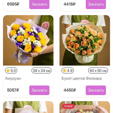
6595₽
Заказать
4418₽
Заказать
5.0
38 x 34 см
4.9
40 x 50 см
Амуруан
Букет цветов Фелиара
5057₽
Заказать
4450₽
Заказать
Новый