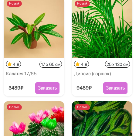
Новый
Новый
4.8
17 x 65 см
4.8
25 x 120 см
Калатея 17/65
Дипсис (горшок)
3489₽
Заказать
9489₽
Заказать
Новый
Новый