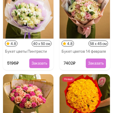
4.8
40 x 50 см
4.8
58 x 45 см
Букет цветы Пинтрести
Букет цветов 14 февраля
5196₽
Заказать
7402₽
Заказать
Новый