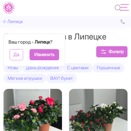
Липецк
Доставка цветов в Липецке
Ваш город -
Липецк
?
Фильтр
Да
Изменить
Розы
День рождения
С цветами
Горшечные
Мягкие игрушки
ВАУ! букет