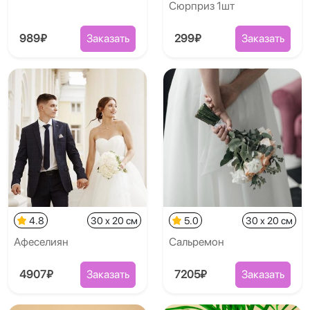
Сюрприз 1шт
989₽
Заказать
299₽
Заказать
4.8
30 x 20 см
5.0
30 x 20 см
Афеселиян
Сальремон
4907₽
Заказать
7205₽
Заказать