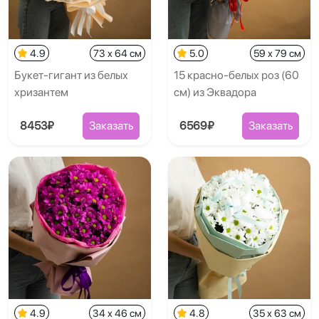
4.9
73 x 64 см
5.0
59 x 79 см
Букет-гигант из белых
15 красно-белых роз (60
хризантем
см) из Эквадора
8453₽
Заказать
6569₽
Заказать
4.9
34 x 46 см
4.8
35 x 63 см