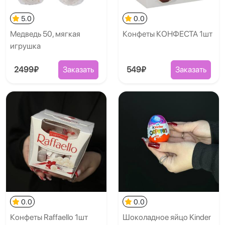
5.0
0.0
Медведь 50, мягкая
Конфеты КОНФЕСТА 1шт
игрушка
2499₽
Заказать
549₽
Заказать
0.0
0.0
Конфеты Raffaello 1шт
Шоколадное яйцо Kinder