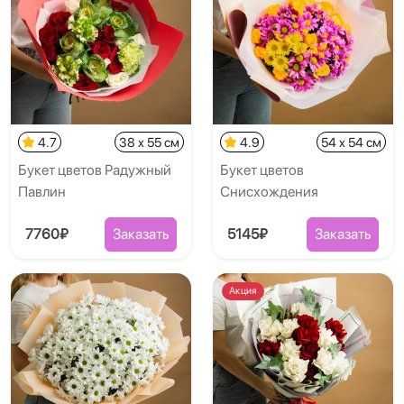
4.7
38 x 55 см
4.9
54 x 54 см
Букет цветов Радужный
Букет цветов
Павлин
Снисхождения
7760₽
Заказать
5145₽
Заказать
Акция