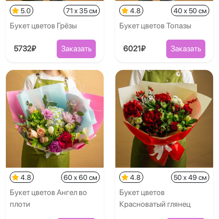
5.0
71 x 35 см
4.8
40 x 50 см
Букет цветов Грёзы
Букет цветов Топазы
5732₽
Заказать
6021₽
Заказать
4.8
60 x 60 см
4.8
50 x 49 см
Букет цветов Ангел во
Букет цветов
плоти
Красноватый глянец