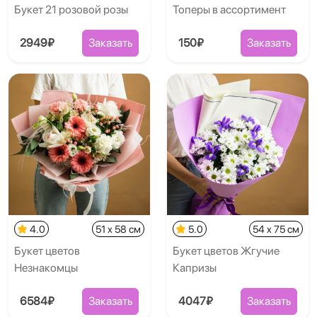
Букет 21 розовой розы
Топеры в ассортимент
2949₽
Заказать
150₽
Заказать
4.0
51 x 58 см
5.0
54 x 75 см
Букет цветов
Букет цветов Жгучие
Незнакомцы
Капризы
6584₽
Заказать
4047₽
Заказать