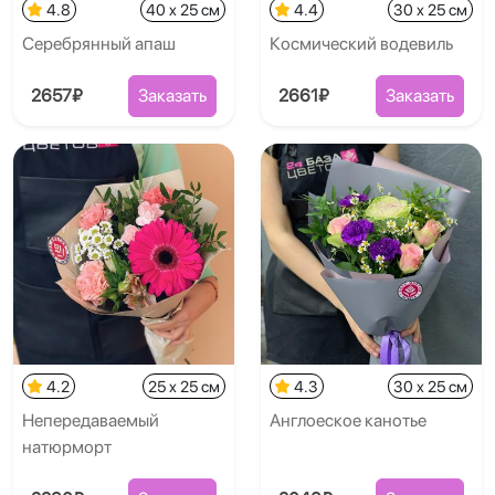
4.8
40 x 25 см
4.4
30 x 25 см
Серебрянный апаш
Космический водевиль
2657₽
Заказать
2661₽
Заказать
4.2
25 x 25 см
4.3
30 x 25 см
Непередаваемый
Англоеское канотье
натюрморт