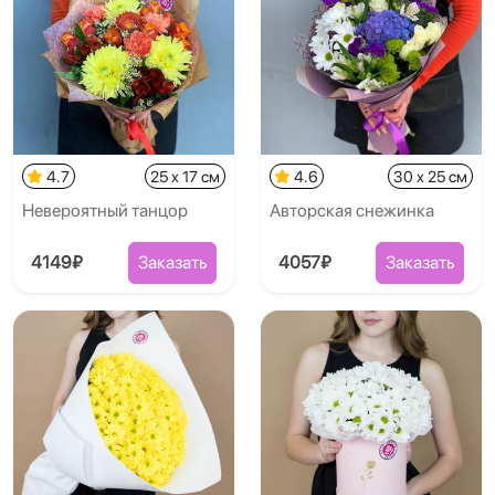
4.7
25 x 17 см
4.6
30 x 25 см
Невероятный танцор
Авторская снежинка
4149₽
Заказать
4057₽
Заказать