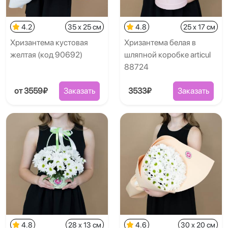
4.2
35 x 25 см
4.8
25 x 17 см
Хризантема кустовая
Хризантема белая в
желтая (код 90692)
шляпной коробке articul
88724
от 3559₽
Заказать
3533₽
Заказать
4.8
28 x 13 см
4.6
30 x 20 см