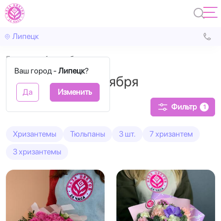
Липецк
Главная
1 сентября
Ваш город -
Липецк
?
Букеты на 1 сентября
Да
Изменить
Фильтр
1
Хризантемы
Тюльпаны
3 шт.
7 хризантем
3 хризантемы