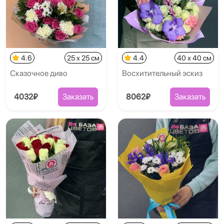
4.6
25 x 25 см
4.4
40 x 40 см
Сказочное диво
Восхитительный эскиз
4032₽
Заказать
8062₽
Заказать