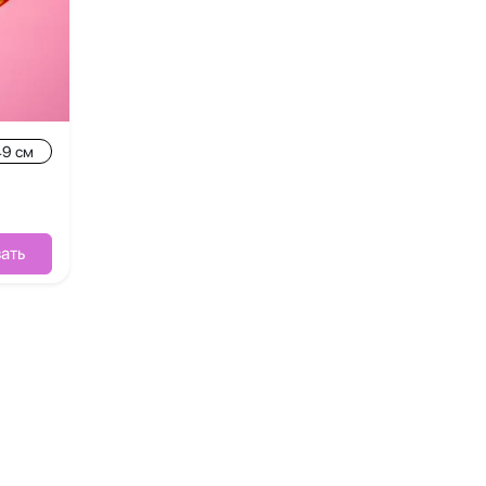
49 см
ать