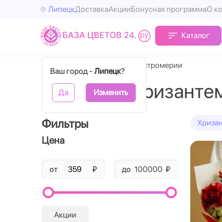
Липецк
Доставка
Акции
Бонусная программа
О к
Каталог
Главная
Хризантемы и альстромерии
Ваш город -
Липецк
?
Букеты из хризанте
Да
Изменить
Фильтры
Хриза
Цена
от
₽
до
₽
Акции