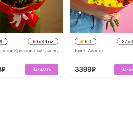
.8
50 x 49 см
5.0
37 x 
цветов Красноватый глянец
Букет Ависта
8₽
3399₽
Заказать
Заказ