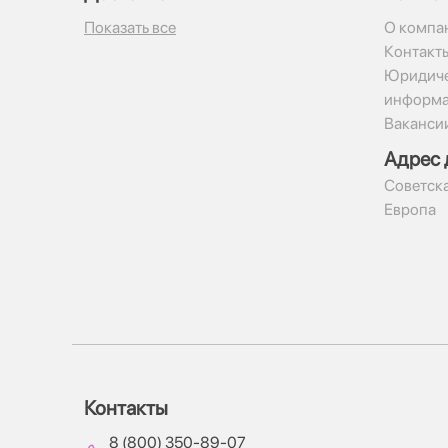
Показать все
О компа
Контакт
Юридиче
информ
Ваканси
Адрес 
​Советска
Европа
Контакты
8 (800) 350-89-07