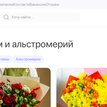
омпании
Контакты
Вакансии
Отзывы
м и альстромерий
нтемы
Альстромерии