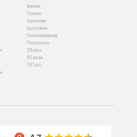
Белые
Синие
Красные
Кустовые
Пионовидные
Поштучно
и
25 роз
51 роза
101 шт.
м