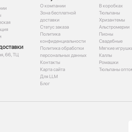
О компании
В коробках
нии
Зона бесплатной
Тюльпаны
ы
доставки
Хризантемы
ская
Статус заказа
Альстромерии
ация
Политика
Пионы
и
конфиденциальности
Свадебные
доставки
Политика обработки
Мягкие игрушк
я, 66, ТЦ
персональных данных
Каллы
Контакты
Ромашки
Карта сайта
Тюльпаны опто
Для LLM
Блог