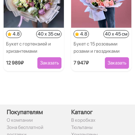
4.8
40 x 35 см
4.8
40 x 45 см
Букет с гортензией и
Букет с 15 розовыми
хризантемами
розами и гвоздиками
12 989₽
Заказать
7 947₽
Заказать
Покупателям
Каталог
О компании
В коробках
Зона бесплатной
Тюльпаны
доставки
Хризантемы