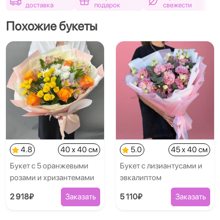
доставка
подарок
свежести
Похожие букеты
4.8
40 x 40 см
5.0
45 x 40 см
Букет с 5 оранжевыми
Букет с лизиантусами и
розами и хризантемами
эвкалиптом
2 918₽
Заказать
5 110₽
Заказать