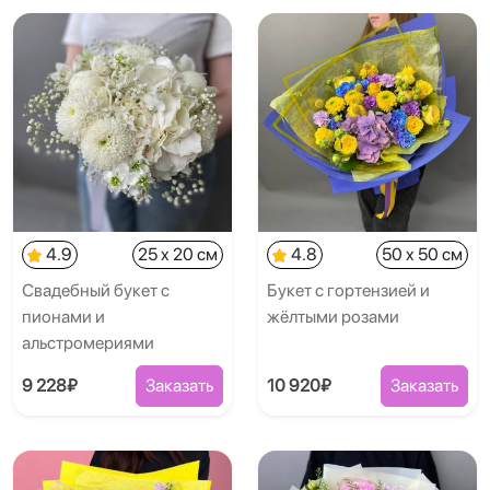
4.9
25 x 20 см
4.8
50 x 50 см
Свадебный букет с
Букет с гортензией и
пионами и
жёлтыми розами
альстромериями
9 228₽
Заказать
10 920₽
Заказать