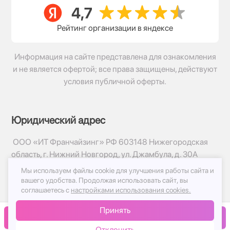
Рейтинг организации в яндексе
Информация на сайте представлена для ознакомления
и не является офертой; все права защищены, действуют
условия публичной оферты.
Юридический адрес
ООО «ИТ Франчайзинг» РФ 603148 Нижегородская
область, г. Нижний Новгород, ул. Джамбула, д. 30А
Мы используем файлы cookie для улучшения работы сайта и
© 2017-2026г, База Цветов 24.ру
вашего удобства.
Продолжая использовать сайт, вы
Политика конфиденциальности
соглашаетесь с
настройками использования cookies.
Публичная оферта
Принять
Принимаем к оплате
В корзину
Отклонить