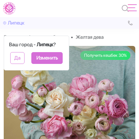
Липецк
Главная
Авторские букеты
Желтая дева
Ваш город -
Липецк
?
Получить кешбек 30%
Да
Изменить
Назад
Впере