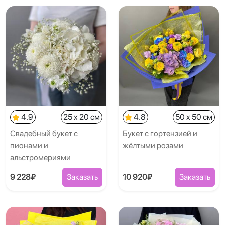
4.9
25 x 20 см
4.8
50 x 50 см
Свадебный букет с
Букет с гортензией и
пионами и
жёлтыми розами
альстромериями
9 228₽
Заказать
10 920₽
Заказать