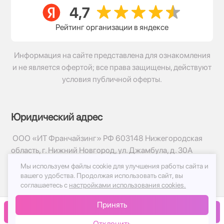
Рейтинг организации в яндексе
Информация на сайте представлена для ознакомления
и не является офертой; все права защищены, действуют
условия публичной оферты.
Юридический адрес
ООО «ИТ Франчайзинг» РФ 603148 Нижегородская
область, г. Нижний Новгород, ул. Джамбула, д. 30А
Мы используем файлы cookie для улучшения работы сайта и
© 2017-2026г, База Цветов 24.ру
вашего удобства.
Продолжая использовать сайт, вы
Политика конфиденциальности
соглашаетесь с
настройками использования cookies.
Публичная оферта
Принять
Принимаем к оплате
В корзину
Отклонить