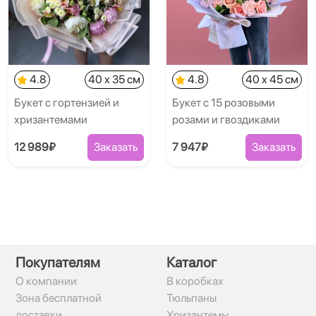
4.8
40 x 35 см
4.8
40 x 45 см
Букет с гортензией и
Букет с 15 розовыми
хризантемами
розами и гвоздиками
12 989₽
Заказать
7 947₽
Заказать
Покупателям
Каталог
О компании
В коробках
Зона бесплатной
Тюльпаны
доставки
Хризантемы