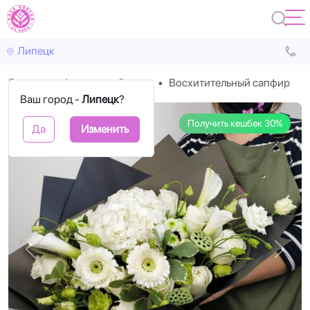
Липецк
Главная
Авторские букеты
Восхитительный сапфир
Ваш город -
Липецк
?
Получить кешбек 30%
Да
Изменить
Назад
Впере