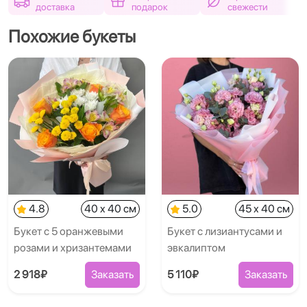
доставка
подарок
свежести
Похожие букеты
4.8
40 x 40 см
5.0
45 x 40 см
Букет с 5 оранжевыми
Букет с лизиантусами и
розами и хризантемами
эвкалиптом
2 918₽
Заказать
5 110₽
Заказать