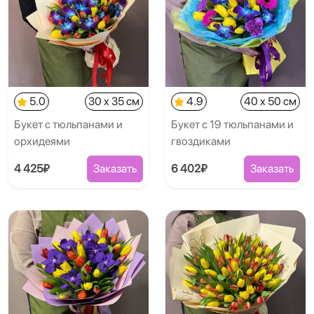
5.0
30 x 35 см
4.9
40 x 50 см
Букет с тюльпанами и
Букет с 19 тюльпанами и
орхидеями
гвоздиками
4 425₽
Заказать
6 402₽
Заказать