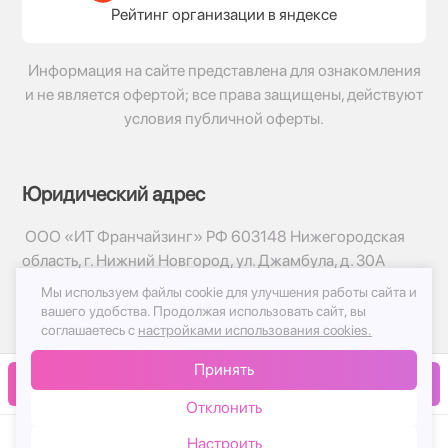
Рейтинг организации в яндексе
Информация на сайте представлена для ознакомления
и не является офертой; все права защищены, действуют
условия публичной оферты.
Юридический адрес
ООО «ИТ Франчайзинг» РФ 603148 Нижегородская
область, г. Нижний Новгород, ул. Джамбула, д. 30А
Мы используем файлы cookie для улучшения работы сайта и
© 2017-2026г, База Цветов 24.ру
вашего удобства.
Продолжая использовать сайт, вы
Политика конфиденциальности
соглашаетесь с
настройками использования cookies.
Публичная оферта
Принять
Принимаем к оплате
В корзину
Отклонить
Настроить