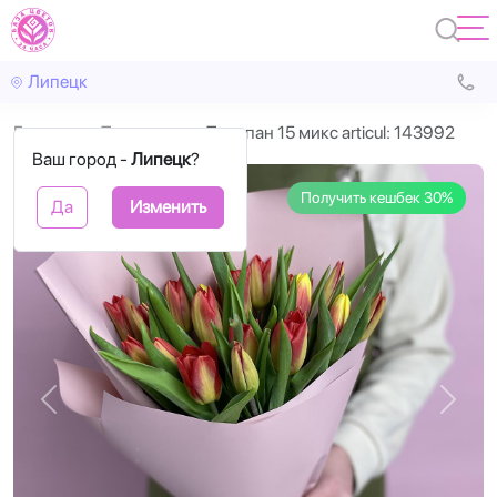
Липецк
Главная
Тюльпаны
Тюльпан 15 микс articul: 143992
Ваш город -
Липецк
?
Получить кешбек 30%
Да
Изменить
Назад
Впере