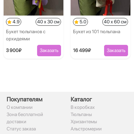
4.9
40 x 30 см
5.0
40 x 60 см
Букет тюльпанов с
Букет из 101 тюльпана
орхидеями
3 900₽
Заказать
16 499₽
Заказать
Покупателям
Каталог
О компании
В коробках
Зона бесплатной
Тюльпаны
доставки
Хризантемы
Статус заказа
Альстромерии