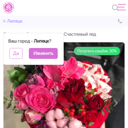
Липецк
Главная
Cо сладостями
Счастливый лед
Ваш город -
Липецк
?
Получить кешбек 30%
Да
Изменить
Назад
Впере