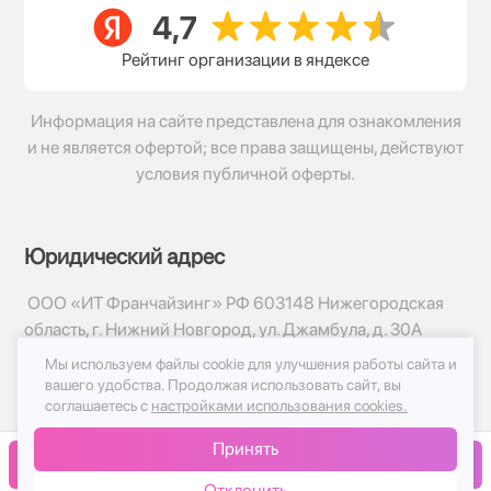
Рейтинг организации в яндексе
Информация на сайте представлена для ознакомления
и не является офертой; все права защищены, действуют
условия публичной оферты.
Юридический адрес
ООО «ИТ Франчайзинг» РФ 603148 Нижегородская
область, г. Нижний Новгород, ул. Джамбула, д. 30А
Мы используем файлы cookie для улучшения работы сайта и
© 2017-2026г, База Цветов 24.ру
вашего удобства.
Продолжая использовать сайт, вы
Политика конфиденциальности
соглашаетесь с
настройками использования cookies.
Публичная оферта
Принять
Принимаем к оплате
В корзину
Отклонить