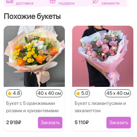
доставка
подарок
свежести
Похожие букеты
4.8
40 x 40 см
5.0
45 x 40 см
Букет с 5 оранжевыми
Букет с лизиантусами и
розами и хризантемами
эвкалиптом
2 918₽
Заказать
5 110₽
Заказать