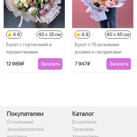
4.8
40 x 35 см
4.8
40 x 45 см
Букет с гортензией и
Букет с 15 розовыми
хризантемами
розами и гвоздиками
12 989₽
Заказать
7 947₽
Заказать
Покупателям
Каталог
О компании
В коробках
Зона бесплатной
Тюльпаны
доставки
Хризантемы