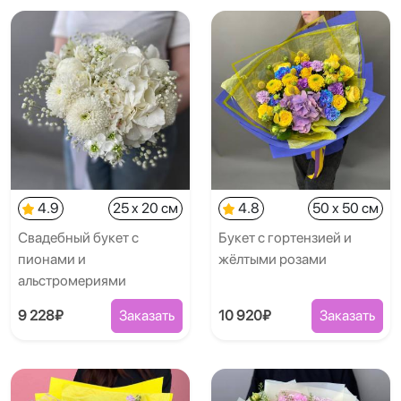
4.9
25 x 20 см
4.8
50 x 50 см
Свадебный букет с
Букет с гортензией и
пионами и
жёлтыми розами
альстромериями
9 228₽
Заказать
10 920₽
Заказать