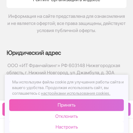
Информация на сайте представлена для ознакомления
и не является офертой; все права защищены, действуют
условия публичной оферты.
Юридический адрес
ООО «ИТ Франчайзинг» РФ 603148 Нижегородская
область, г. Нижний Новгород, ул. Джамбула, д. 30А
Мы используем файлы cookie для улучшения работы сайта и
© 2017-2026г, База Цветов 24.ру
вашего удобства.
Продолжая использовать сайт, вы
Политика конфиденциальности
соглашаетесь с
настройками использования cookies.
Публичная оферта
Принять
Принимаем к оплате
В корзину
Отклонить
Настроить