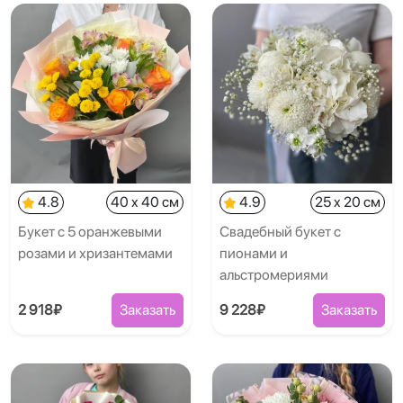
4.8
40 x 40 см
4.9
25 x 20 см
Букет с 5 оранжевыми
Свадебный букет с
розами и хризантемами
пионами и
альстромериями
2 918₽
Заказать
9 228₽
Заказать