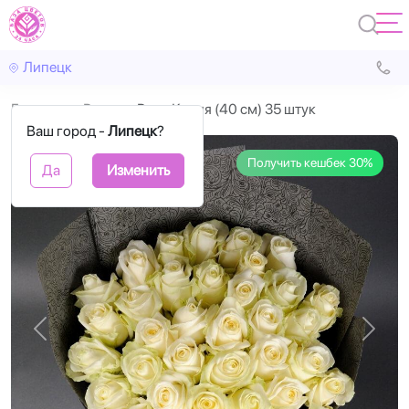
Липецк
Главная
Розы
Розы Кения (40 см) 35 штук
Ваш город -
Липецк
?
Получить кешбек 30%
Да
Изменить
Назад
Впере