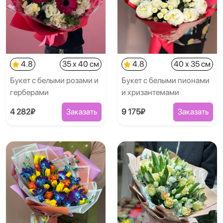
4.8
35 x 40 см
4.8
40 x 35 см
Букет с белыми розами и
Букет с белыми пионами
герберами
и хризантемами
4 282₽
Заказать
9 175₽
Заказать