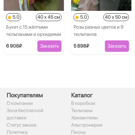
5.0
40 x 45 см
5.0
40 x 50 см
Букет с 15 жёлтыми
Розы разных цветов и 9
тюльпанами и орхидеями
тюльпанов
6 908₽
Заказать
5 898₽
Заказать
Покупателям
Каталог
О компании
В коробках
Зона бесплатной
Тюльпаны
доставки
Хризантемы
Статус заказа
Альстромерии
Политика
Пионы