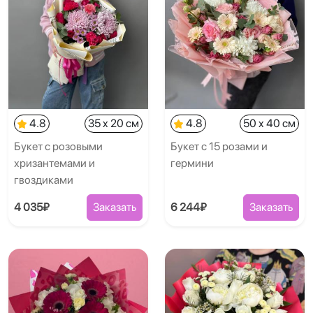
4.8
35 x 20 см
4.8
50 x 40 см
Букет с розовыми
Букет с 15 розами и
хризантемами и
гермини
гвоздиками
4 035₽
Заказать
6 244₽
Заказать