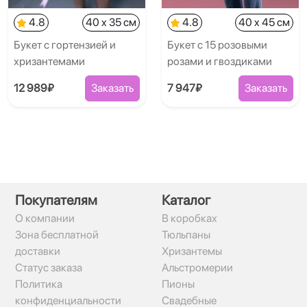
4.8
40 x 35 см
4.8
40 x 45 см
Букет с гортензией и
Букет с 15 розовыми
хризантемами
розами и гвоздиками
12 989₽
Заказать
7 947₽
Заказать
Покупателям
Каталог
О компании
В коробках
Зона бесплатной
Тюльпаны
доставки
Хризантемы
Статус заказа
Альстромерии
Политика
Пионы
конфиденциальности
Свадебные