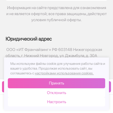
Информация на сайте представлена для ознакомления
и не является офертой; все права защищены, действуют
условия публичной оферты.
Юридический адрес
ООО «ИТ Франчайзинг» РФ 603148 Нижегородская
область, г. Нижний Новгород, ул. Джамбула, д. 30А
Мы используем файлы cookie для улучшения работы сайта и
© 2017-2026г, База Цветов 24.ру
вашего удобства.
Продолжая использовать сайт, вы
Политика конфиденциальности
соглашаетесь с
настройками использования cookies.
Публичная оферта
Принять
Принимаем к оплате
В корзину
Отклонить
Настроить
Каталог
Корзина
Чат
Войти