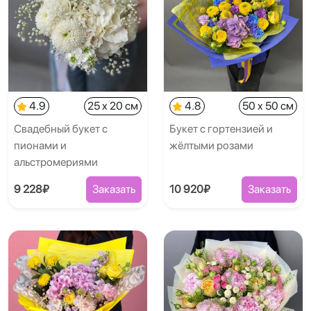
4.9
25 x 20 см
4.8
50 x 50 см
Свадебный букет с
Букет с гортензией и
пионами и
жёлтыми розами
альстромериями
9 228₽
Заказать
10 920₽
Заказать