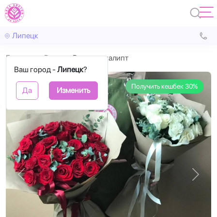
Липецк
Главная
Розы
Розы и эвкалипт
Ваш город -
Липецк
?
Получить кешбек 30%
Да
Изменить
Назад
Впере