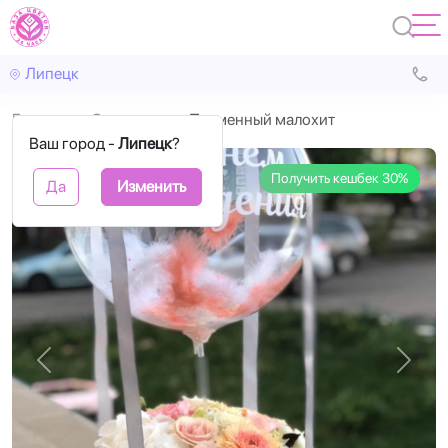
Липецк
Главная
С цветами
Пламенный малохит
Ваш город -
Липецк
?
Получить кешбек 30%
Да
Изменить
Назад
Впере