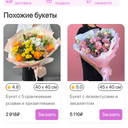
доставка
подарок
свежести
Похожие букеты
4.8
40 x 40 см
5.0
45 x 40 см
Букет с 5 оранжевыми
Букет с лизиантусами и
розами и хризантемами
эвкалиптом
2 918₽
Заказать
5 110₽
Заказать