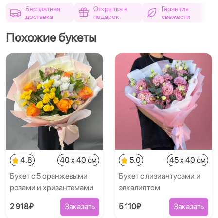
Бесплатная
Открытка в
Гарантия
доставка
подарок
свежести
Похожие букеты
4.8
40 x 40 см
5.0
45 x 40 см
Букет с 5 оранжевыми
Букет с лизиантусами и
розами и хризантемами
эвкалиптом
2 918₽
Заказать
5 110₽
Заказать