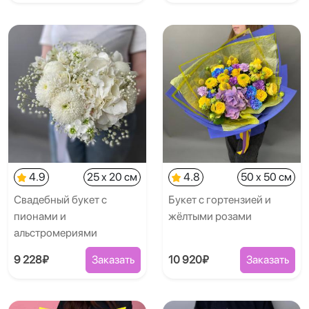
4.9
25 x 20 см
4.8
50 x 50 см
Свадебный букет с
Букет с гортензией и
пионами и
жёлтыми розами
альстромериями
9 228₽
Заказать
10 920₽
Заказать