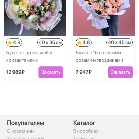
4.8
40 x 35 см
4.8
40 x 45 см
Букет с гортензией и
Букет с 15 розовыми
хризантемами
розами и гвоздиками
12 989₽
Заказать
7 947₽
Заказать
Покупателям
Каталог
О компании
В коробках
Зона бесплатной
Тюльпаны