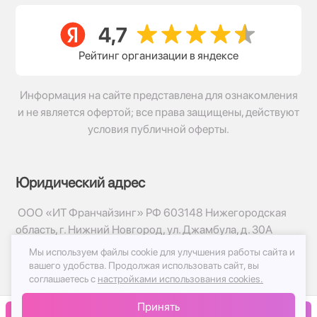
Рейтинг организации в яндексе
Информация на сайте представлена для ознакомления
и не является офертой; все права защищены, действуют
условия публичной оферты.
Юридический адрес
ООО «ИТ Франчайзинг» РФ 603148 Нижегородская
область, г. Нижний Новгород, ул. Джамбула, д. 30А
Мы используем файлы cookie для улучшения работы сайта и
© 2017-2026г, База Цветов 24.ру
вашего удобства.
Продолжая использовать сайт, вы
Политика конфиденциальности
соглашаетесь с
настройками использования cookies.
Публичная оферта
Принять
Принимаем к оплате
В корзину