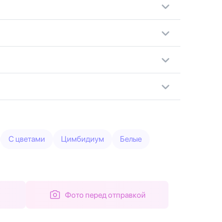
С цветами
Цимбидиум
Белые
Фото перед отправкой