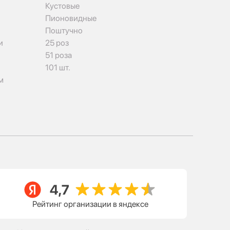
Кустовые
Пионовидные
Поштучно
и
25 роз
51 роза
101 шт.
м
Рейтинг организации в яндексе