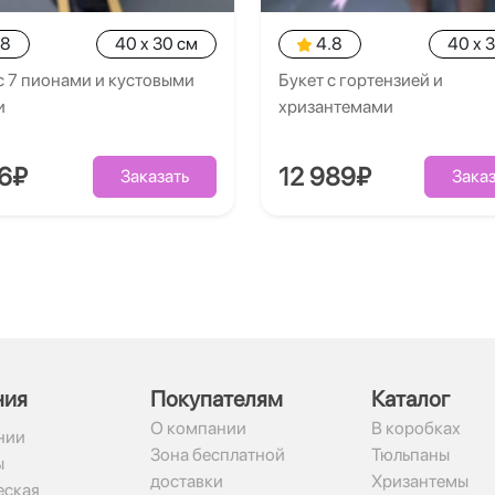
.8
40 x 30 см
4.8
40 x 
с 7 пионами и кустовыми
Букет с гортензией и
и
хризантемами
26₽
12 989₽
Заказать
Заказ
ния
Покупателям
Каталог
О компании
В коробках
нии
Зона бесплатной
Тюльпаны
ы
доставки
Хризантемы
ская