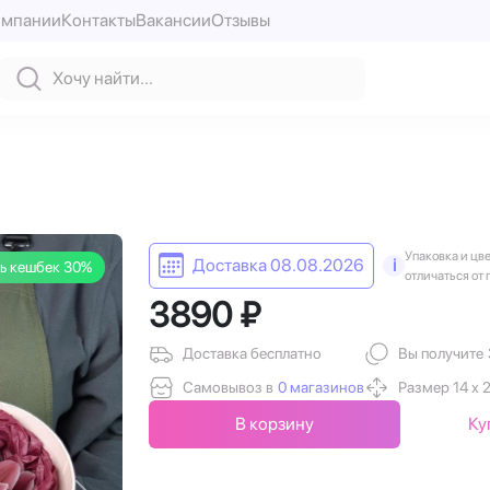
омпании
Контакты
Вакансии
Отзывы
Упаковка и цв
Доставка 08.08.2026
i
ь кешбек 30%
отличаться от 
3890 ₽
Доставка бесплатно
Вы получите
Самовывоз в
0 магазинов
Размер 14 х 
В корзину
Ку