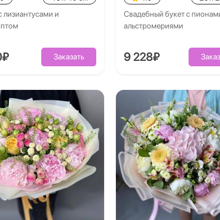
с лизиантусами и
Свадебный букет с пионам
иптом
альстромериями
0₽
9 228₽
Заказать
Заказ