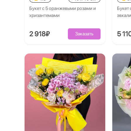
Букет с 5 оранжевыми розами и
Букет 
хризантемами
эвкал
2 918₽
5 11
Заказать