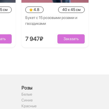
35 см
4.8
40 x 45 см
Букет с 15 розовыми розами и
гвоздиками
7 947₽
ать
Заказать
Рoзы
Белые
Синие
Красные