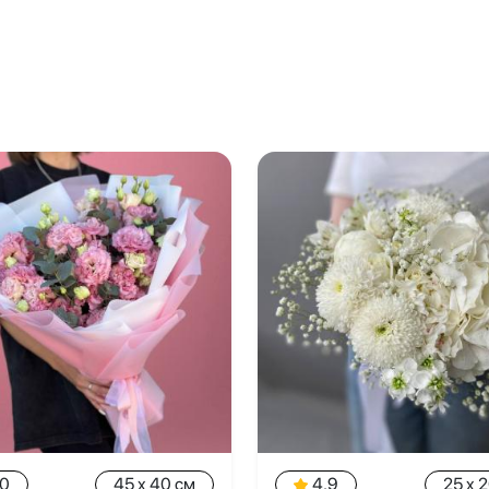
.0
45 x 40 см
4.9
25 x 