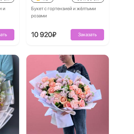
и и
Букет с гортензией и жёлтыми
розами
10 920₽
ать
Заказать