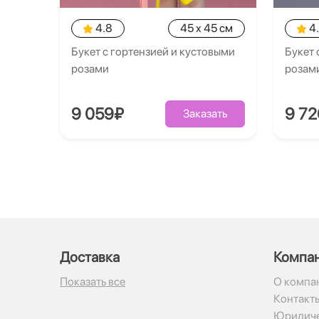
4.8
45 x 45 см
4
Букет с гортензией и кустовыми
Букет 
розами
розам
9 059₽
9 7
Заказать
Доставка
Компа
Показать все
О компа
Контакт
Юридиче