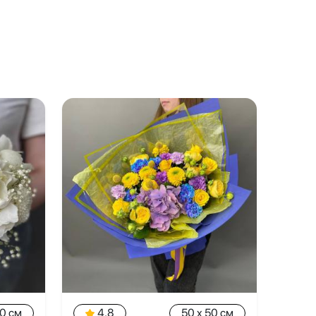
20 см
4.8
50 x 50 см