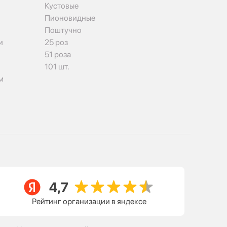
Кустовые
Пионовидные
Поштучно
и
25 роз
51 роза
101 шт.
м
Рейтинг организации в яндексе