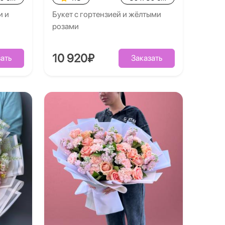
и и
Букет с гортензией и жёлтыми
розами
10 920₽
ать
Заказать