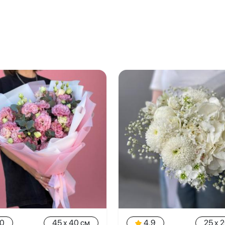
.0
45 x 40 см
4.9
25 x 