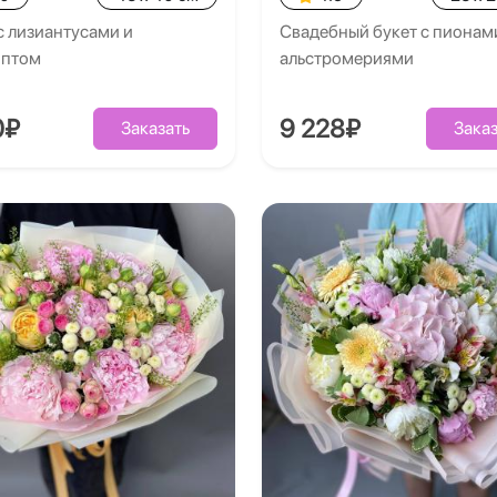
с лизиантусами и
Свадебный букет с пионам
иптом
альстромериями
0₽
9 228₽
Заказать
Заказ