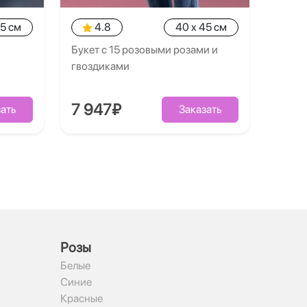
35 см
4.8
40 x 45 см
Букет с 15 розовыми розами и
гвоздиками
7 947₽
ать
Заказать
Рoзы
Белые
Синие
Красные