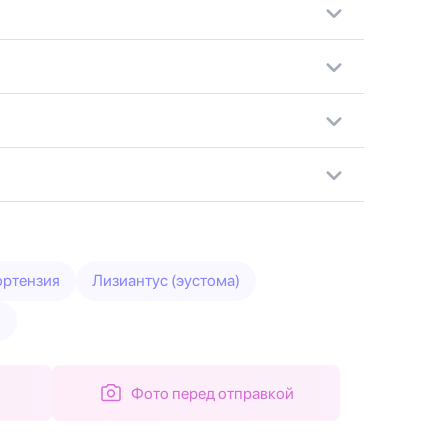
ортензия
Лизиантус (эустома)
и
Фото перед отправкой