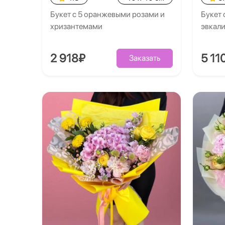
Букет с 5 оранжевыми розами и
Букет 
хризантемами
эвкал
2 918₽
5 11
Заказать