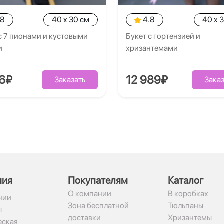
.8
40 x 30 см
4.8
40 x 
с 7 пионами и кустовыми
Букет с гортензией и
и
хризантемами
26₽
12 989₽
Заказать
Заказ
ния
Покупателям
Каталог
О компании
В коробках
нии
Зона бесплатной
Тюльпаны
ы
доставки
Хризантемы
ская