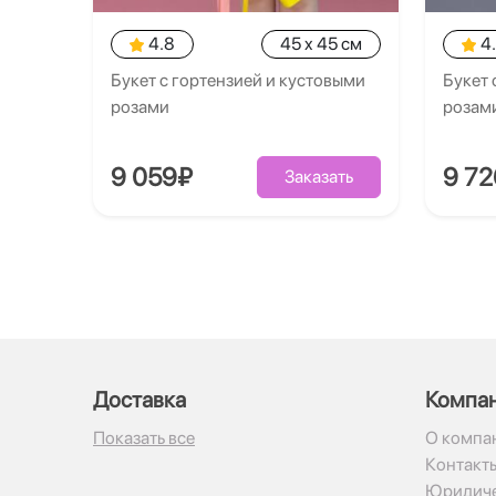
4.8
45 x 45 см
4
Букет с гортензией и кустовыми
Букет 
розами
розам
9 059₽
9 7
Заказать
Доставка
Компа
Показать все
О компа
Контакт
Юридиче