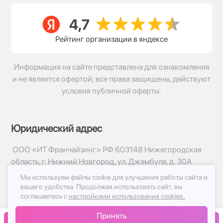
Рейтинг организации в яндексе
Информация на сайте представлена для ознакомления
и не является офертой; все права защищены, действуют
условия публичной оферты.
Юридический адрес
ООО «ИТ Франчайзинг» РФ 603148 Нижегородская
область, г. Нижний Новгород, ул. Джамбула, д. 30А
Мы используем файлы cookie для улучшения работы сайта и
© 2017-2026г, База Цветов 24.ру
вашего удобства.
Продолжая использовать сайт, вы
Политика конфиденциальности
соглашаетесь с
настройками использования cookies.
Публичная оферта
Принять
Принимаем к оплате
В корзину