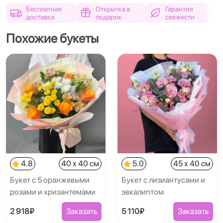
Бесплатная
Открытка в
Гарантия
доставка
подарок
свежести
Похожие букеты
4.8
40 x 40 см
5.0
45 x 40 см
Букет с 5 оранжевыми
Букет с лизиантусами и
розами и хризантемами
эвкалиптом
2 918₽
Заказать
5 110₽
Заказать