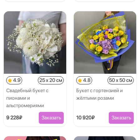
4.9
25 x 20 см
4.8
50 x 50 см
Свадебный букет с
Букет с гортензией и
пионами и
жёлтыми розами
альстромериями
9 228₽
Заказать
10 920₽
Заказать