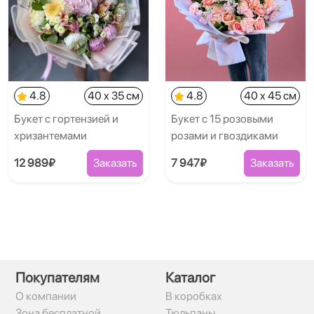
4.8
40 x 35 см
4.8
40 x 45 см
Букет с гортензией и
Букет с 15 розовыми
хризантемами
розами и гвоздиками
12 989₽
Заказать
7 947₽
Заказать
Покупателям
Каталог
О компании
В коробках
Зона бесплатной
Тюльпаны