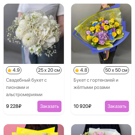
4.9
25 x 20 см
4.8
50 x 50 см
Свадебный букет с
Букет с гортензией и
пионами и
жёлтыми розами
альстромериями
9 228₽
Заказать
10 920₽
Заказать