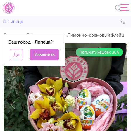
Липецк
Главная
В форме сердца
Лимонно-кремовый флейц
Ваш город -
Липецк
?
Получить кешбек 30%
Да
Изменить
Назад
Впере