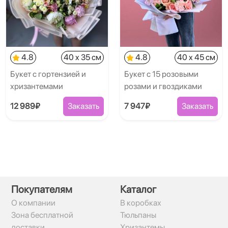
4.8
40 x 35 см
4.8
40 x 45 см
Букет с гортензией и
Букет с 15 розовыми
хризантемами
розами и гвоздиками
12 989₽
Заказать
7 947₽
Заказать
Покупателям
Каталог
О компании
В коробках
Зона бесплатной
Тюльпаны
доставки
Хризантемы