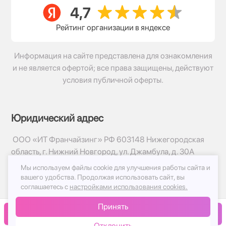
Рейтинг организации в яндексе
Информация на сайте представлена для ознакомления
и не является офертой; все права защищены, действуют
условия публичной оферты.
Юридический адрес
ООО «ИТ Франчайзинг» РФ 603148 Нижегородская
область, г. Нижний Новгород, ул. Джамбула, д. 30А
Мы используем файлы cookie для улучшения работы сайта и
© 2017-2026г, База Цветов 24.ру
вашего удобства.
Продолжая использовать сайт, вы
Политика конфиденциальности
соглашаетесь с
настройками использования cookies.
Публичная оферта
Принять
Принимаем к оплате
В корзину
Отклонить