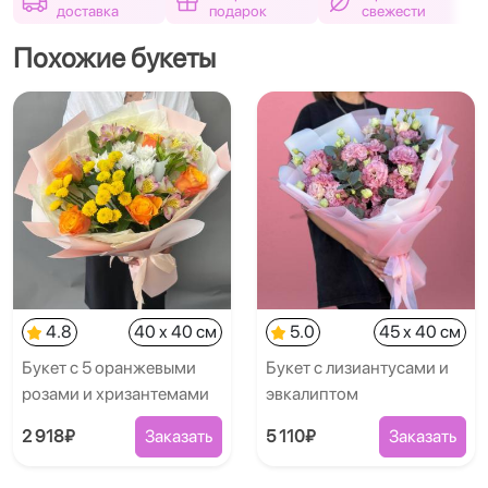
доставка
подарок
свежести
Похожие букеты
4.8
40 x 40 см
5.0
45 x 40 см
Букет с 5 оранжевыми
Букет с лизиантусами и
розами и хризантемами
эвкалиптом
2 918₽
Заказать
5 110₽
Заказать