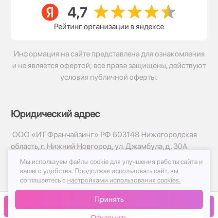
Рейтинг организации в яндексе
Информация на сайте представлена для ознакомления
и не является офертой; все права защищены, действуют
условия публичной оферты.
Юридический адрес
ООО «ИТ Франчайзинг» РФ 603148 Нижегородская
область, г. Нижний Новгород, ул. Джамбула, д. 30А
Мы используем файлы cookie для улучшения работы сайта и
© 2017-2026г, База Цветов 24.ру
вашего удобства.
Продолжая использовать сайт, вы
Политика конфиденциальности
соглашаетесь с
настройками использования cookies.
Публичная оферта
Принять
Принимаем к оплате
В корзину
Отклонить