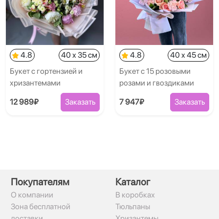
4.8
40 x 35 см
4.8
40 x 45 см
Букет с гортензией и
Букет с 15 розовыми
хризантемами
розами и гвоздиками
12 989₽
Заказать
7 947₽
Заказать
Покупателям
Каталог
О компании
В коробках
Зона бесплатной
Тюльпаны
доставки
Хризантемы