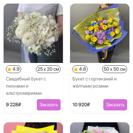
4.9
25 x 20 см
4.8
50 x 50 см
Свадебный букет с
Букет с гортензией и
пионами и
жёлтыми розами
альстромериями
9 228₽
Заказать
10 920₽
Заказать