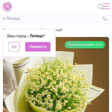
Липецк
Главная
Цветы
Изысканный
Ваш город -
Липецк
?
Получить кешбек 30%
Да
Изменить
Назад
Впере