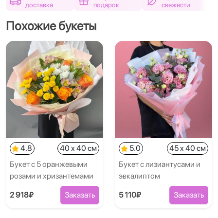
доставка
подарок
свежести
Похожие букеты
4.8
40 x 40 см
5.0
45 x 40 см
Букет с 5 оранжевыми
Букет с лизиантусами и
розами и хризантемами
эвкалиптом
2 918₽
Заказать
5 110₽
Заказать