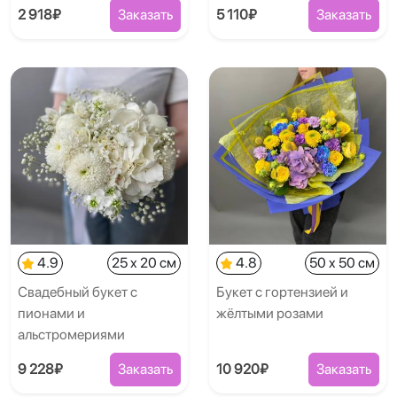
2 918₽
Заказать
5 110₽
Заказать
4.9
25 x 20 см
4.8
50 x 50 см
Свадебный букет с
Букет с гортензией и
пионами и
жёлтыми розами
альстромериями
9 228₽
Заказать
10 920₽
Заказать