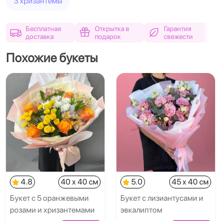
3 хризантемы
Бесплатная
Открытка в
Гарантия
доставка
подарок
свежести
Похожие букеты
4.8
40 x 40 см
5.0
45 x 40 см
Букет с 5 оранжевыми
Букет с лизиантусами и
розами и хризантемами
эвкалиптом