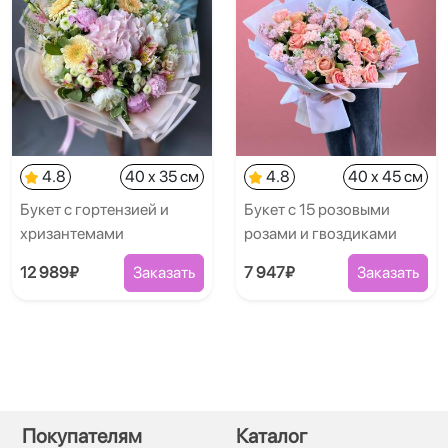
4.8
40 x 35 см
4.8
40 x 45 см
Букет с гортензией и
Букет с 15 розовыми
хризантемами
розами и гвоздиками
12 989₽
Заказать
7 947₽
Заказать
Покупателям
Каталог