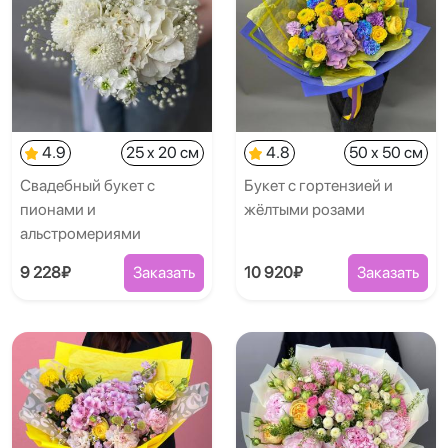
4.9
25 x 20 см
4.8
50 x 50 см
Свадебный букет с
Букет с гортензией и
пионами и
жёлтыми розами
альстромериями
9 228₽
Заказать
10 920₽
Заказать