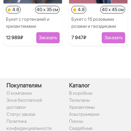
4.8
40 x 35 см
4.8
40 x 45 см
Букет с гортензией и
Букет с 15 розовыми
хризантемами
розами и гвоздиками
12 989₽
Заказать
7 947₽
Заказать
Покупателям
Каталог
О компании
В коробках
Зона бесплатной
Тюльпаны
доставки
Хризантемы
Статус заказа
Альстромерии
Политика
Пионы
конфиденциальности
Свадебные