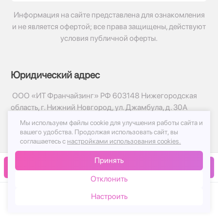
Информация на сайте представлена для ознакомления
и не является офертой; все права защищены, действуют
условия публичной оферты.
Юридический адрес
ООО «ИТ Франчайзинг» РФ 603148 Нижегородская
область, г. Нижний Новгород, ул. Джамбула, д. 30А
Мы используем файлы cookie для улучшения работы сайта и
© 2017-2026г, База Цветов 24.ру
вашего удобства.
Продолжая использовать сайт, вы
Политика конфиденциальности
соглашаетесь с
настройками использования cookies.
Публичная оферта
Принять
Принимаем к оплате
В корзину
Отклонить
Настроить
Каталог
Корзина
Чат
Войти