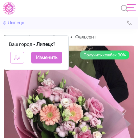
Липецк
Главная
Авторские букеты
Фальсент
Ваш город -
Липецк
?
Получить кешбек 30%
Да
Изменить
Назад
Впере