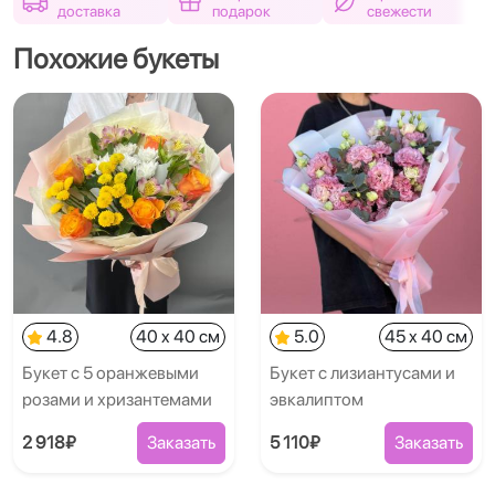
доставка
подарок
свежести
Похожие букеты
4.8
40 x 40 см
5.0
45 x 40 см
Букет с 5 оранжевыми
Букет с лизиантусами и
розами и хризантемами
эвкалиптом
2 918₽
Заказать
5 110₽
Заказать