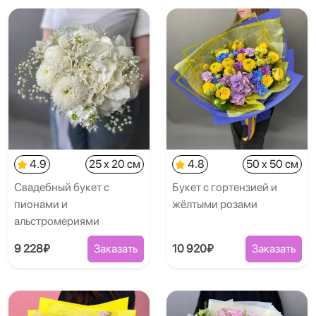
4.9
25 x 20 см
4.8
50 x 50 см
Свадебный букет с
Букет с гортензией и
пионами и
жёлтыми розами
альстромериями
9 228₽
Заказать
10 920₽
Заказать