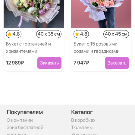
4.8
40 x 35 см
4.8
40 x 45 см
Букет с гортензией и
Букет с 15 розовыми
хризантемами
розами и гвоздиками
12 989₽
Заказать
7 947₽
Заказать
Покупателям
Каталог
О компании
В коробках
Зона бесплатной
Тюльпаны
доставки
Хризантемы