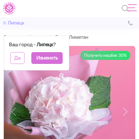
Липецк
Главная
Корзины
Букет Лиметан
Ваш город -
Липецк
?
Получить кешбек 30%
Да
Изменить
Назад
Впере