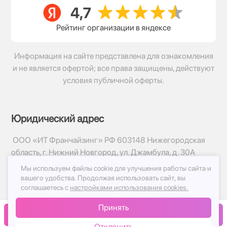
Рейтинг организации в яндексе
Информация на сайте представлена для ознакомления
и не является офертой; все права защищены, действуют
условия публичной оферты.
Юридический адрес
ООО «ИТ Франчайзинг» РФ 603148 Нижегородская
область, г. Нижний Новгород, ул. Джамбула, д. 30А
Мы используем файлы cookie для улучшения работы сайта и
© 2017-2026г, База Цветов 24.ру
вашего удобства.
Продолжая использовать сайт, вы
Политика конфиденциальности
соглашаетесь с
настройками использования cookies.
Публичная оферта
Принять
Принимаем к оплате
В корзину
Отклонить