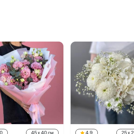
.0
45 x 40 см
4.9
25 x 