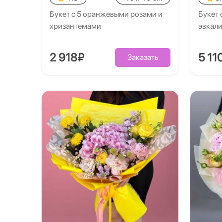
Букет с 5 оранжевыми розами и
Букет 
хризантемами
эвкал
2 918₽
5 11
Заказать