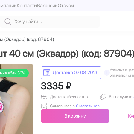
омпании
Контакты
Вакансии
Отзывы
см (Эквадор) (код: 87904)
шт 40 см (Эквадор) (код: 87904
Упаковка и цве
Доставка 07.08.2026
i
ь кешбек 30%
отличаться от 
3335 ₽
Доставка бесплатно
Вы получите
Самовывоз в
0 магазинов
В корзину
Ку