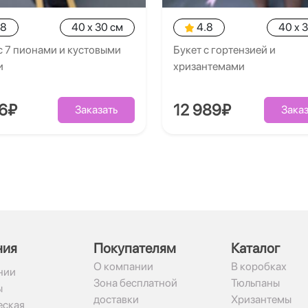
.8
40 x 30 см
4.8
40 x 
с 7 пионами и кустовыми
Букет с гортензией и
и
хризантемами
26₽
12 989₽
Заказать
Заказ
ния
Покупателям
Каталог
О компании
В коробках
нии
Зона бесплатной
Тюльпаны
ы
доставки
Хризантемы
ская