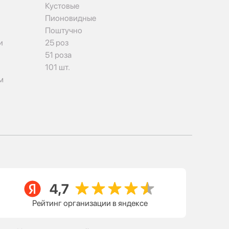
Кустовые
Пионовидные
Поштучно
и
25 роз
51 роза
101 шт.
м
Рейтинг организации в яндексе