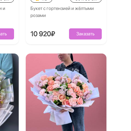
и и
Букет с гортензией и жёлтыми
розами
10 920₽
ать
Заказать