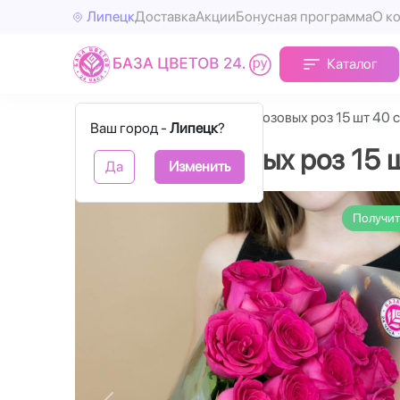
Липецк
Доставка
Акции
Бонусная программа
О к
Каталог
Главная
Розы
Букет из розовых роз 15 шт 40 
Ваш город -
Липецк
?
Букет из розовых роз 15 
Да
Изменить
Получит