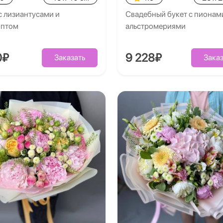
с лизиантусами и
Свадебный букет с пионам
иптом
альстромериями
0₽
9 228₽
Заказать
Заказ