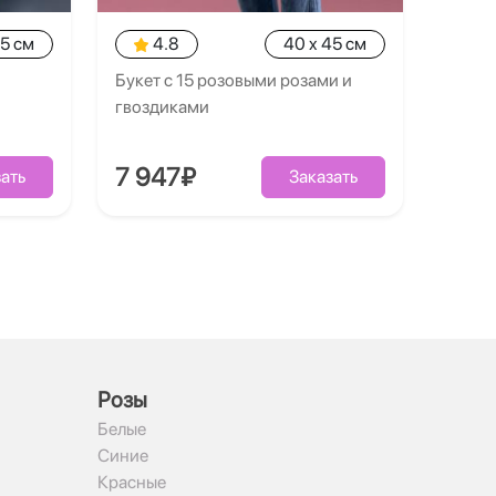
35 см
4.8
40 x 45 см
Букет с 15 розовыми розами и
гвоздиками
7 947₽
ать
Заказать
Рoзы
Белые
Синие
Красные