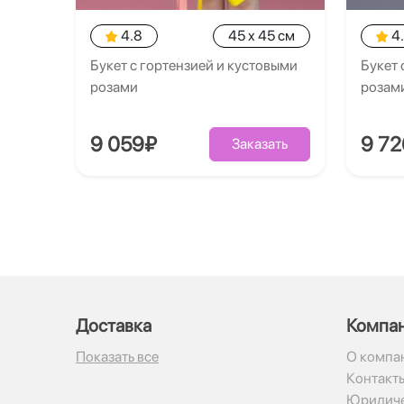
4.8
45 x 45 см
4
Букет с гортензией и кустовыми
Букет 
розами
розам
9 059₽
9 7
Заказать
Доставка
Компа
Показать все
О компа
Контакт
Юридиче