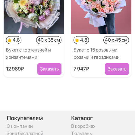
4.8
40 x 35 см
4.8
40 x 45 см
Букет с гортензией и
Букет с 15 розовыми
хризантемами
розами и гвоздиками
12 989₽
Заказать
7 947₽
Заказать
Покупателям
Каталог
О компании
В коробках
Зона бесплатной
Тюльпаны