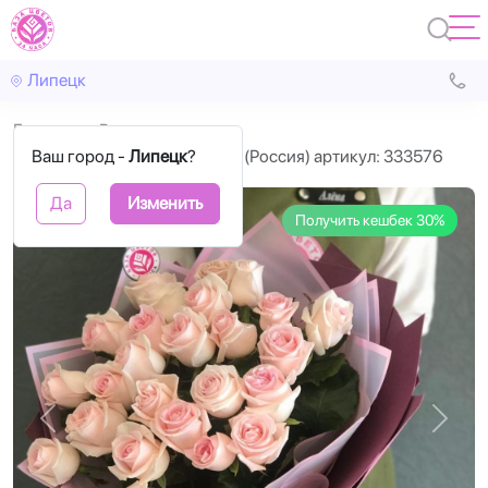
Липецк
Главная
Розы
Ваш город -
Бело-розовые розы 60 см (Россия) артикул: 333576
Липецк
?
Да
Изменить
Получить кешбек 30%
Назад
Впере