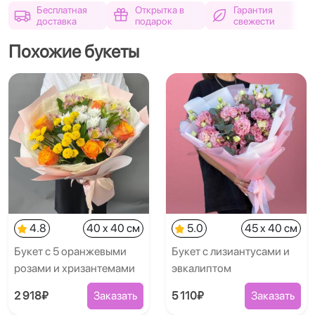
Бесплатная
Открытка в
Гарантия
доставка
подарок
свежести
Похожие букеты
4.8
40 x 40 см
5.0
45 x 40 см
Букет с 5 оранжевыми
Букет с лизиантусами и
розами и хризантемами
эвкалиптом
2 918₽
Заказать
5 110₽
Заказать