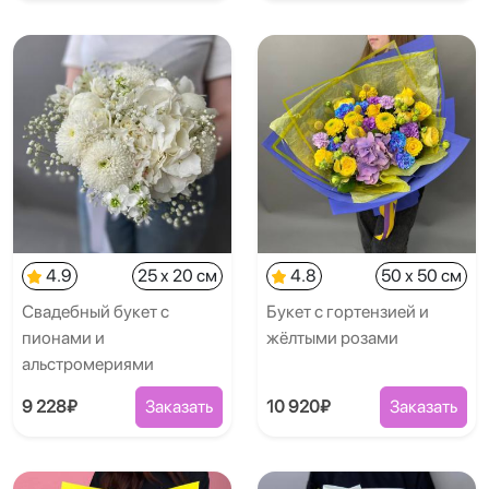
4.9
25 x 20 см
4.8
50 x 50 см
Свадебный букет с
Букет с гортензией и
пионами и
жёлтыми розами
альстромериями
9 228₽
Заказать
10 920₽
Заказать