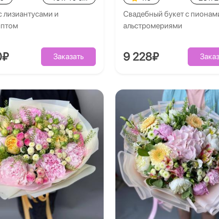
с лизиантусами и
Свадебный букет с пионам
иптом
альстромериями
0₽
9 228₽
Заказать
Заказ