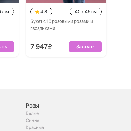
35 см
4.8
40 x 45 см
Букет с 15 розовыми розами и
гвоздиками
7 947₽
ать
Заказать
Рoзы
Белые
Синие
Красные