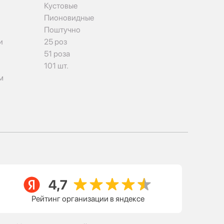
Кустовые
Пионовидные
Поштучно
и
25 роз
51 роза
101 шт.
м
Рейтинг организации в яндексе