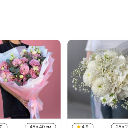
.0
45 x 40 см
4.9
25 x 