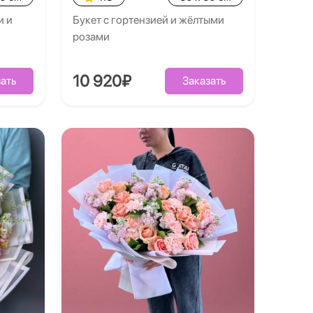
и и
Букет с гортензией и жёлтыми
розами
10 920₽
ать
Заказать