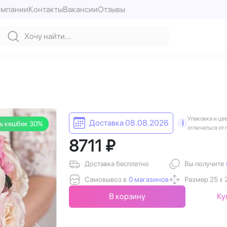
омпании
Контакты
Вакансии
Отзывы
Упаковка и цв
Доставка 08.08.2026
i
ь кешбек 30%
отличаться от 
8711 ₽
Доставка бесплатно
Вы получите
Самовывоз в
0 магазинов
Размер 25 х 
В корзину
Ку