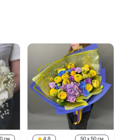
20 см
4.8
50 x 50 см