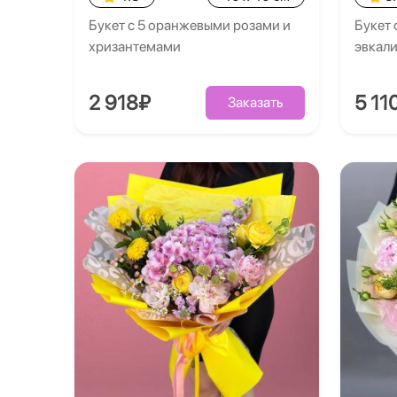
Букет с 5 оранжевыми розами и
Букет 
хризантемами
эвкал
2 918₽
5 11
Заказать