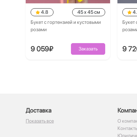
4.8
45 x 45 см
4
Букет с гортензией и кустовыми
Букет 
розами
розам
9 059₽
9 7
Заказать
Доставка
Компа
Показать все
О компа
Контакт
Юридиче