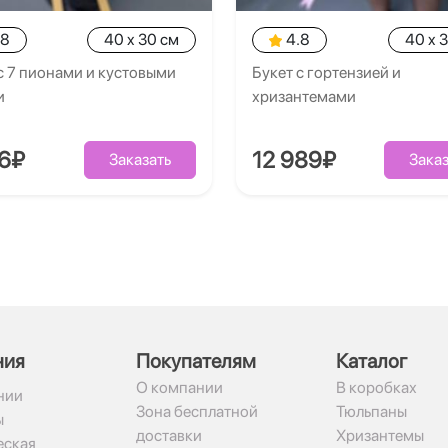
.8
40 x 30 см
4.8
40 x 
с 7 пионами и кустовыми
Букет с гортензией и
и
хризантемами
26₽
12 989₽
Заказать
Заказ
ния
Покупателям
Каталог
О компании
В коробках
нии
Зона бесплатной
Тюльпаны
ы
доставки
Хризантемы
ская